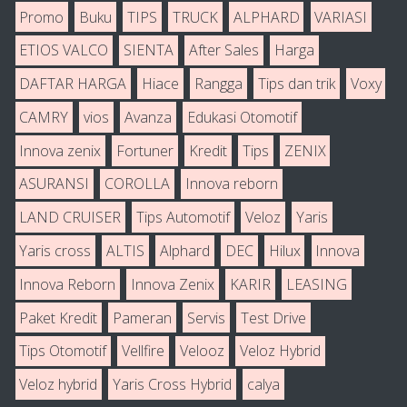
Promo
Buku
TIPS
TRUCK
ALPHARD
VARIASI
ETIOS VALCO
SIENTA
After Sales
Harga
DAFTAR HARGA
Hiace
Rangga
Tips dan trik
Voxy
CAMRY
vios
Avanza
Edukasi Otomotif
Innova zenix
Fortuner
Kredit
Tips
ZENIX
ASURANSI
COROLLA
Innova reborn
LAND CRUISER
Tips Automotif
Veloz
Yaris
Yaris cross
ALTIS
Alphard
DEC
Hilux
Innova
Innova Reborn
Innova Zenix
KARIR
LEASING
Paket Kredit
Pameran
Servis
Test Drive
Tips Otomotif
Vellfire
Velooz
Veloz Hybrid
Veloz hybrid
Yaris Cross Hybrid
calya