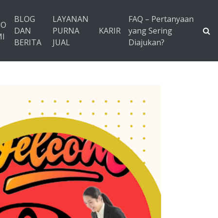
BLOG
LAYANAN
FAQ – Pertanyaan
TO
DAN
PURNA
KARIR
yang Sering
I
BERITA
JUAL
Diajukan?