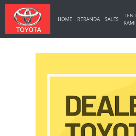
Langsung ke konten utama
TEN
HOME
BERANDA
SALES
KAMI