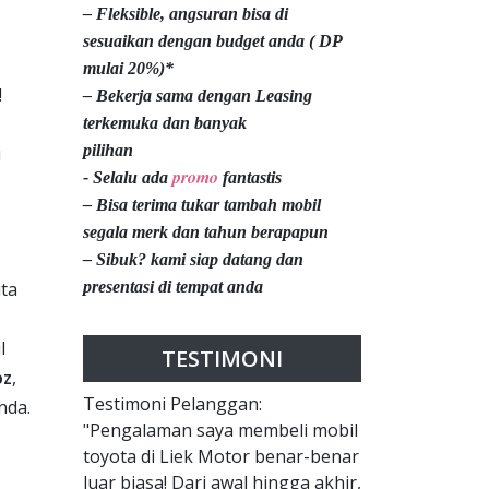
– Fleksible, angsuran bisa di
sesuaikan dengan budget anda ( DP
mulai 20%)*
!
– Bekerja sama dengan Leasing
terkemuka dan banyak
pilihan
i
promo
- Selalu ada
fantastis
– Bisa terima tukar tambah mobil
segala merk dan tahun berapapun
– Sibuk? kami siap datang dan
ta
presentasi di tempat anda
l
TESTIMONI
oz
,
Testimoni Pelanggan:
nda.
"Pengalaman saya membeli mobil
toyota di Liek Motor benar-benar
luar biasa! Dari awal hingga akhir,