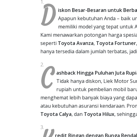
D
iskon Besar-Besaran untuk Berb
Apapun kebutuhan Anda – baik unt
memiliki model yang tepat untuk 
Kami menawarkan potongan harga spesial
seperti
Toyota Avanza
,
Toyota Fortuner
hanya tersedia dalam jumlah terbatas, ja
C
ashback Hingga Puluhan Juta Rupi
Tidak hanya diskon, Liek Motor S
rupiah untuk pembelian mobil bar
menghemat lebih banyak biaya yang dapat 
atau kebutuhan asuransi kendaraan. Prom
Toyota Calya
, dan
Toyota Hilux
, sehingg
redit Ringan dengan Bunga Rendah