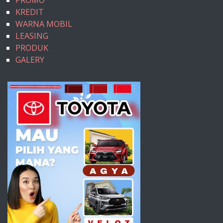
PROMO
KREDIT
WARNA MOBIL
LEASING
PRODUK
GALERY