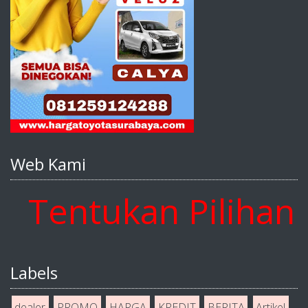
Web Kami
entukan Pilihan An
Labels
dealer
PROMO
HARGA
KREDIT
BERITA
Artikel