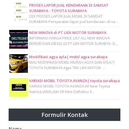
PROSES LAPOR JUAL KENDARAAN DI SAMSAT
SURABAYA - TOYOTA SURABAYA
CEK PROSES LAPOR JUAL MOBIL DI SAMSAT
SURABAYA Persyaratan lapor jual kendaraan..di sa…
NEW INNOVA di PT LIEK MOTOR SURABAYA
INFORMASI HARGA PRICE LIST ALL NEW INNOVA
BENSIN DAN DIESEL DI PT LIEK MOTOR SURABYA- D…
Modifikasi agya ayla| mobil agya surabaya
MAU MODIFIKASI MOBIL MURAH AGYA DAN AYLA?|
TOYOTA SURABAYA Agya TRD LIEK MOTOR …
VARIASI MOBIL TOYOTA AVANZA| toyota surabaya
VARIASI MOBIL TOYOTA AVANZA All New Toyota
Avanza (ANA) dan All New Daihatsu X…
Formulir Kontak