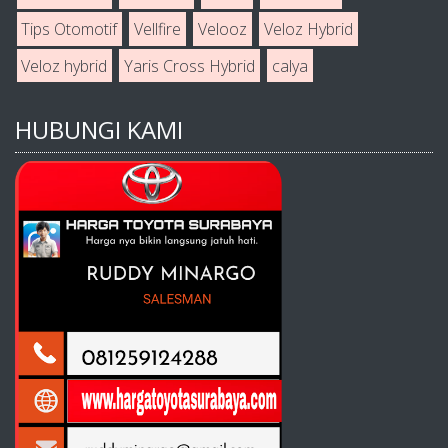
Tips Otomotif
Vellfire
Velooz
Veloz Hybrid
Veloz hybrid
Yaris Cross Hybrid
calya
HUBUNGI KAMI