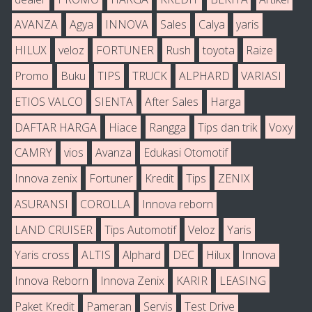
AVANZA
Agya
INNOVA
Sales
Calya
yaris
HILUX
veloz
FORTUNER
Rush
toyota
Raize
Promo
Buku
TIPS
TRUCK
ALPHARD
VARIASI
ETIOS VALCO
SIENTA
After Sales
Harga
DAFTAR HARGA
Hiace
Rangga
Tips dan trik
Voxy
CAMRY
vios
Avanza
Edukasi Otomotif
Innova zenix
Fortuner
Kredit
Tips
ZENIX
ASURANSI
COROLLA
Innova reborn
LAND CRUISER
Tips Automotif
Veloz
Yaris
Yaris cross
ALTIS
Alphard
DEC
Hilux
Innova
Innova Reborn
Innova Zenix
KARIR
LEASING
Paket Kredit
Pameran
Servis
Test Drive