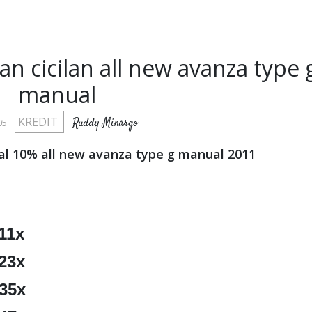
an cicilan all new avanza type 
manual
KREDIT
Ruddy Minargo
05
tal 10% all new avanza type g manual 2011
/11x
/23x
/35x