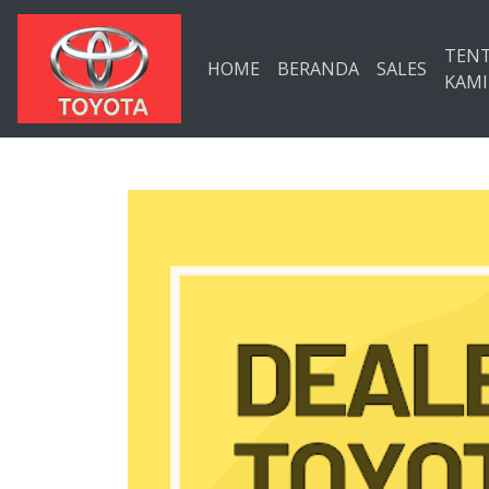
Langsung ke konten utama
TEN
HOME
BERANDA
SALES
KAMI