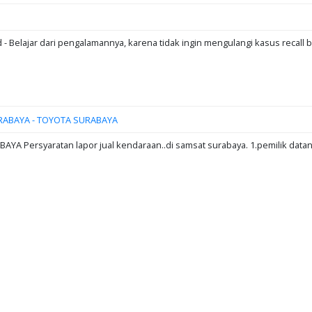
d - Belajar dari pengalamannya, karena tidak ingin mengulangi kasus recall b
RABAYA - TOYOTA SURABAYA
A Persyaratan lapor jual kendaraan..di samsat surabaya. 1.pemilik data