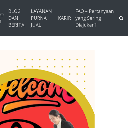
BLOG
LAYANAN
FAQ – Pertanyaan
TO
DAN
PURNA
KARIR
yang Sering
I
BERITA
JUAL
Diajukan?