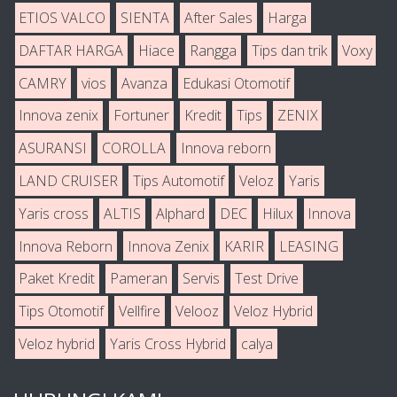
ETIOS VALCO
SIENTA
After Sales
Harga
DAFTAR HARGA
Hiace
Rangga
Tips dan trik
Voxy
CAMRY
vios
Avanza
Edukasi Otomotif
Innova zenix
Fortuner
Kredit
Tips
ZENIX
ASURANSI
COROLLA
Innova reborn
LAND CRUISER
Tips Automotif
Veloz
Yaris
Yaris cross
ALTIS
Alphard
DEC
Hilux
Innova
Innova Reborn
Innova Zenix
KARIR
LEASING
Paket Kredit
Pameran
Servis
Test Drive
Tips Otomotif
Vellfire
Velooz
Veloz Hybrid
Veloz hybrid
Yaris Cross Hybrid
calya