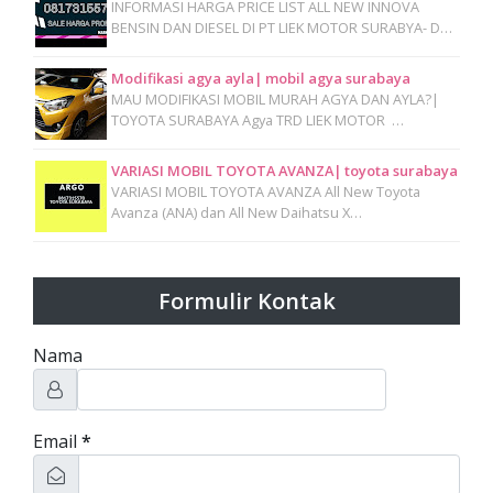
INFORMASI HARGA PRICE LIST ALL NEW INNOVA
BENSIN DAN DIESEL DI PT LIEK MOTOR SURABYA- D…
Modifikasi agya ayla| mobil agya surabaya
MAU MODIFIKASI MOBIL MURAH AGYA DAN AYLA?|
TOYOTA SURABAYA Agya TRD LIEK MOTOR …
VARIASI MOBIL TOYOTA AVANZA| toyota surabaya
VARIASI MOBIL TOYOTA AVANZA All New Toyota
Avanza (ANA) dan All New Daihatsu X…
Formulir Kontak
Nama
Email
*