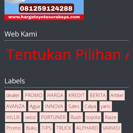
Web Kami
ntukan Pilihan And
Labels
dealer
PROMO
HARGA
KREDIT
BERITA
Artikel
AVANZA
Agya
INNOVA
Sales
Calya
yaris
HILUX
veloz
FORTUNER
Rush
toyota
Raize
Promo
Buku
TIPS
TRUCK
ALPHARD
VARIASI