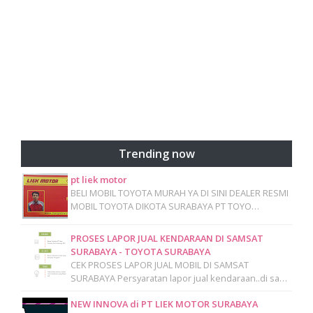
Trending now
pt liek motor
BELI MOBIL TOYOTA MURAH YA DI SINI DEALER RESMI
MOBIL TOYOTA DIKOTA SURABAYA PT TOYO…
PROSES LAPOR JUAL KENDARAAN DI SAMSAT
SURABAYA - TOYOTA SURABAYA
CEK PROSES LAPOR JUAL MOBIL DI SAMSAT
SURABAYA Persyaratan lapor jual kendaraan..di sa…
NEW INNOVA di PT LIEK MOTOR SURABAYA