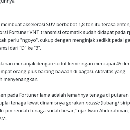
guhnya.
r
membuat akselerasi SUV berbobot 1,8 ton itu terasa enten
 torsi Fortuner VNT transmisi otomatik sudah didapat pada 
 tak perlu "ngoyo", cukup dengan menginjak sedikit pedal g
si dari “D” ke "3".
jalanan menanjak dengan sudut kemiringan mencapai 45 dera
mpat orang plus barang bawaan di bagasi. Aktivitas yang
ih menyenangkan.
en pada Fortuner lama adalah lemahnya tenaga di putaran
lai tenaga lewat dinamisnya gerakan
nozzle
(lubang/ sirip
i rpm rendah tenaga sudah besar," ujar Iwan Abdurahman,
AM.