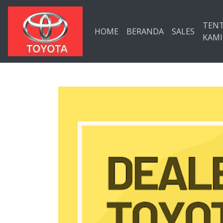
Langsung ke konten utama
TEN
HOME
BERANDA
SALES
KAMI