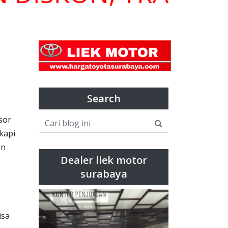
Search
sor
kapi
en
Dealer liek motor
surabaya
isa