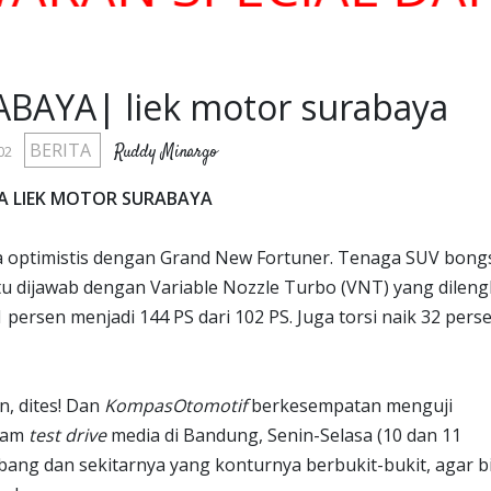
AYA| liek motor surabaya
BERITA
Ruddy Minargo
02
A LIEK MOTOR SURABAYA
a optimistis dengan Grand New Fortuner. Tenaga SUV bong
 dijawab dengan Variable Nozzle Turbo (VNT) yang dileng
persen menjadi 144 PS dari 102 PS. Juga torsi naik 32 pers
n, dites! Dan
KompasOtomotif
berkesempatan menguji
alam
test drive
media di Bandung, Senin-Selasa (10 dan 11
mbang dan sekitarnya yang konturnya berbukit-bukit, agar b