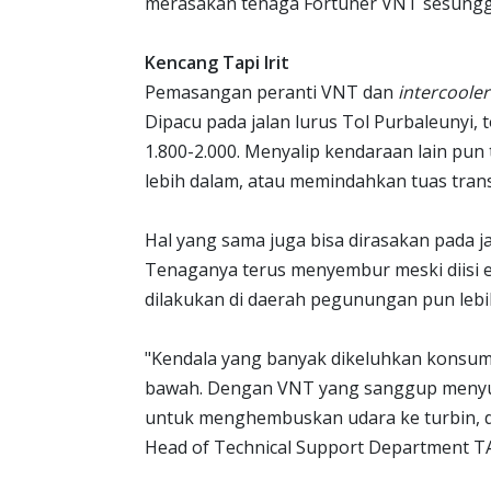
merasakan tenaga Fortuner VNT sesung
Kencang Tapi Irit
Pemasangan peranti VNT dan
intercoole
Dipacu pada jalan lurus Tol Purbaleunyi,
1.800-2.000. Menyalip kendaraan lain pun
lebih dalam, atau memindahkan tuas transm
Hal yang sama juga bisa dirasakan pada 
Tenaganya terus menyembur meski diisi e
dilakukan di daerah pegunungan pun leb
"Kendala yang banyak dikeluhkan konsum
bawah. Dengan VNT yang sanggup menyup
untuk menghembuskan udara ke turbin, d
Head of Technical Support Department T