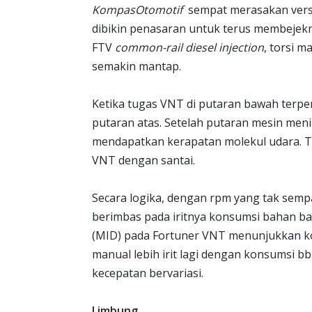
KompasOtomotif
sempat merasakan versi 
dibikin penasaran untuk terus membejekn
FTV
common-rail diesel injection
, torsi 
semakin mantap.
Ketika tugas VNT di putaran bawah terpe
putaran atas. Setelah putaran mesin men
mendapatkan kerapatan molekul udara. T
VNT dengan santai.
Secara logika, dengan rpm yang tak sem
berimbas pada iritnya konsumsi bahan bakar
(MID) pada Fortuner VNT menunjukkan ko
manual lebih irit lagi dengan konsumsi bb
kecepatan bervariasi.
Limbung