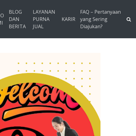
BLOG
LAYANAN
FAQ – Pertanyaan
TO
DAN
PURNA
KARIR
yang Sering
I
BERITA
JUAL
Diajukan?