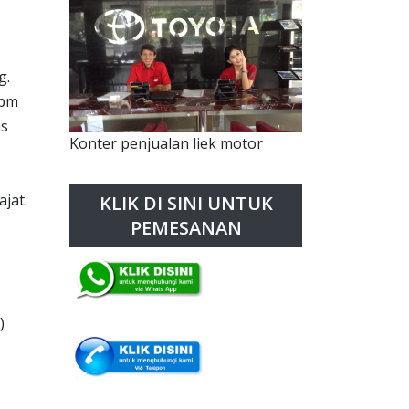
g.
rpm
as
Konter penjualan liek motor
jat.
KLIK DI SINI UNTUK
PEMESANAN
)