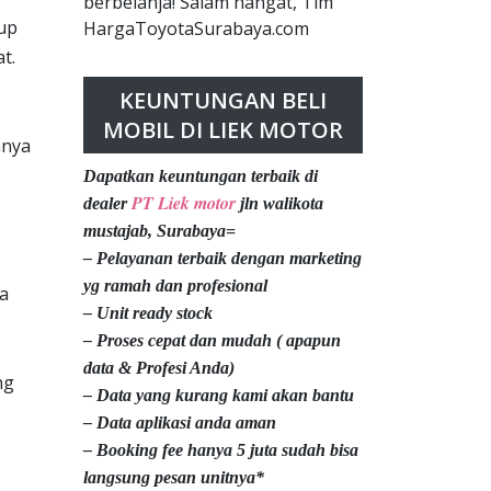
berbelanja! Salam hangat, Tim
kup
HargaToyotaSurabaya.com
t.
KEUNTUNGAN BELI
MOBIL DI LIEK MOTOR
nnya
Dapatkan keuntungan terbaik di
PT Liek motor
dealer
jln walikota
mustajab, Surabaya=
– Pelayanan terbaik dengan marketing
yg ramah dan profesional
a
– Unit ready stock
– Proses cepat dan mudah ( apapun
data & Profesi Anda)
ng
– Data yang kurang kami akan bantu
– Data aplikasi anda aman
– Booking fee hanya 5 juta sudah bisa
langsung pesan unitnya*