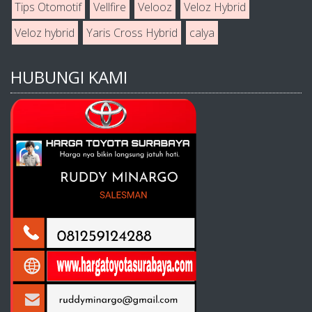
Tips Otomotif
Vellfire
Velooz
Veloz Hybrid
Veloz hybrid
Yaris Cross Hybrid
calya
HUBUNGI KAMI