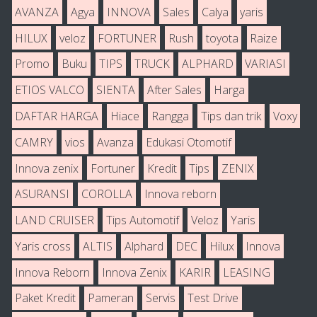
AVANZA
Agya
INNOVA
Sales
Calya
yaris
HILUX
veloz
FORTUNER
Rush
toyota
Raize
Promo
Buku
TIPS
TRUCK
ALPHARD
VARIASI
ETIOS VALCO
SIENTA
After Sales
Harga
DAFTAR HARGA
Hiace
Rangga
Tips dan trik
Voxy
CAMRY
vios
Avanza
Edukasi Otomotif
Innova zenix
Fortuner
Kredit
Tips
ZENIX
ASURANSI
COROLLA
Innova reborn
LAND CRUISER
Tips Automotif
Veloz
Yaris
Yaris cross
ALTIS
Alphard
DEC
Hilux
Innova
Innova Reborn
Innova Zenix
KARIR
LEASING
Paket Kredit
Pameran
Servis
Test Drive