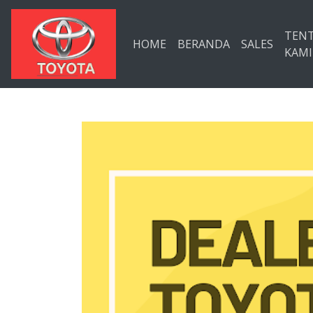
Langsung ke konten utama
TEN
HOME
BERANDA
SALES
KAMI