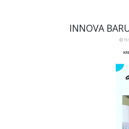
INNOVA BARU
15
KR