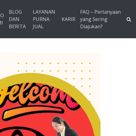
BLOG
LAYANAN
FAQ – Pertanyaan
TO
DAN
PURNA
KARIR
yang Sering
I
BERITA
JUAL
Diajukan?