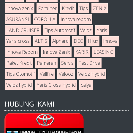
Innova zenix
Fortuner
Kredit
Tips
ZENIX
ASURANSI
COROLLA
Innova reborn
LAND CRUISER
Tips Automotif
Veloz
Yaris
Yaris cross
ALTIS
Alphard
DEC
Hilux
Innova
Innova Reborn
Innova Zenix
KARIR
LEASING
Paket Kredit
Pameran
Servis
Test Drive
Tips Otomotif
Vellfire
Velooz
Veloz Hybrid
Veloz hybrid
Yaris Cross Hybrid
calya
HUBUNGI KAMI