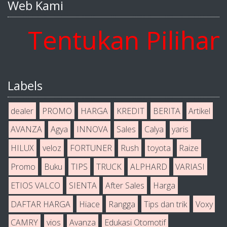
Web Kami
Tentukan Pilihan A
Labels
dealer
PROMO
HARGA
KREDIT
BERITA
Artikel
AVANZA
Agya
INNOVA
Sales
Calya
yaris
HILUX
veloz
FORTUNER
Rush
toyota
Raize
Promo
Buku
TIPS
TRUCK
ALPHARD
VARIASI
ETIOS VALCO
SIENTA
After Sales
Harga
DAFTAR HARGA
Hiace
Rangga
Tips dan trik
Voxy
CAMRY
vios
Avanza
Edukasi Otomotif