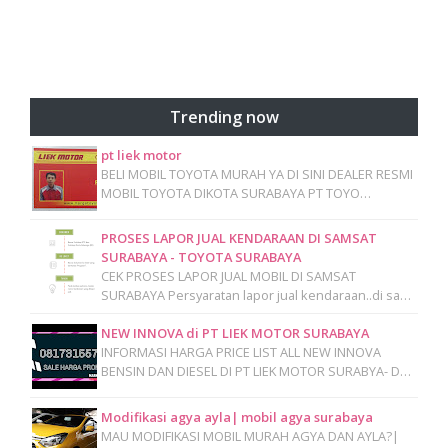
Trending now
pt liek motor
BELI MOBIL TOYOTA MURAH YA DI SINI DEALER RESMI
MOBIL TOYOTA DIKOTA SURABAYA PT TOYO…
PROSES LAPOR JUAL KENDARAAN DI SAMSAT
SURABAYA - TOYOTA SURABAYA
CEK PROSES LAPOR JUAL MOBIL DI SAMSAT
SURABAYA Persyaratan lapor jual kendaraan..di sa…
NEW INNOVA di PT LIEK MOTOR SURABAYA
INFORMASI HARGA PRICE LIST ALL NEW INNOVA
BENSIN DAN DIESEL DI PT LIEK MOTOR SURABYA- D…
Modifikasi agya ayla| mobil agya surabaya
MAU MODIFIKASI MOBIL MURAH AGYA DAN AYLA?|