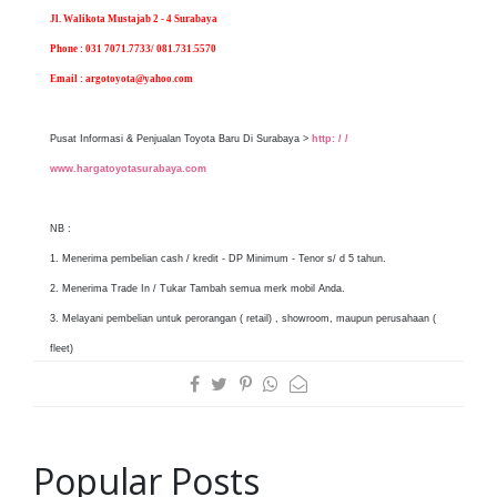
Jl. Walikota Mustajab 2 - 4 Surabaya
Phone : 031 7071.7733/ 081.731.5570
Email : argotoyota@yahoo.com
Pusat Informasi & Penjualan Toyota Baru Di Surabaya >
http: / /
www.hargatoyotasurabaya.com
NB :
1. Menerima pembelian cash / kredit - DP Minimum - Tenor s/ d 5 tahun.
2. Menerima Trade In / Tukar Tambah semua merk mobil Anda.
3. Melayani pembelian untuk perorangan ( retail) , showroom, maupun perusahaan (
fleet)
Popular Posts