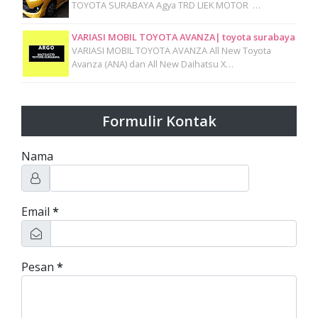
TOYOTA SURABAYA Agya TRD LIEK MOTOR …
VARIASI MOBIL TOYOTA AVANZA| toyota surabaya
VARIASI MOBIL TOYOTA AVANZA All New Toyota
Avanza (ANA) dan All New Daihatsu X…
Formulir Kontak
Nama
Email
*
Pesan
*