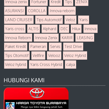
Innova zenix
Fortuner
Kredit
Tips
ZENIX
ASURANSI
COROLLA
Innova reborn
LAND CRUISER
Tips Automotif
Veloz
Yaris
Yaris cross
ALTIS
Alphard
DEC
Hilux
Innova
Innova Reborn
Innova Zenix
KARIR
LEASING
Paket Kredit
Pameran
Servis
Test Drive
Tips Otomotif
Vellfire
Velooz
Veloz Hybrid
Veloz hybrid
Yaris Cross Hybrid
calya
HUBUNGI KAMI