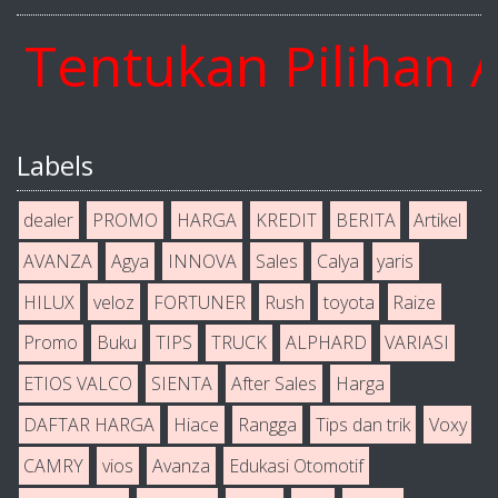
ntukan Pilihan And
Labels
dealer
PROMO
HARGA
KREDIT
BERITA
Artikel
AVANZA
Agya
INNOVA
Sales
Calya
yaris
HILUX
veloz
FORTUNER
Rush
toyota
Raize
Promo
Buku
TIPS
TRUCK
ALPHARD
VARIASI
ETIOS VALCO
SIENTA
After Sales
Harga
DAFTAR HARGA
Hiace
Rangga
Tips dan trik
Voxy
CAMRY
vios
Avanza
Edukasi Otomotif