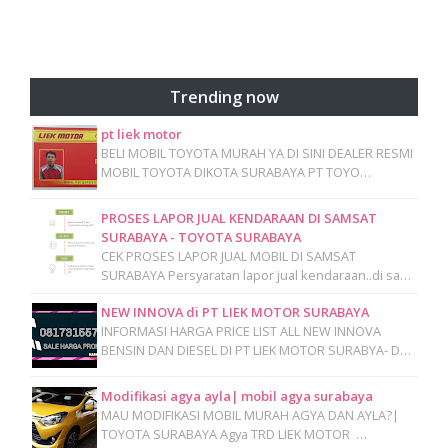
Trending now
pt liek motor
BELI MOBIL TOYOTA MURAH YA DI SINI DEALER RESMI
MOBIL TOYOTA DIKOTA SURABAYA PT TOYO…
PROSES LAPOR JUAL KENDARAAN DI SAMSAT
SURABAYA - TOYOTA SURABAYA
CEK PROSES LAPOR JUAL MOBIL DI SAMSAT
SURABAYA Persyaratan lapor jual kendaraan..di sa…
NEW INNOVA di PT LIEK MOTOR SURABAYA
INFORMASI HARGA PRICE LIST ALL NEW INNOVA
BENSIN DAN DIESEL DI PT LIEK MOTOR SURABYA- D…
Modifikasi agya ayla| mobil agya surabaya
MAU MODIFIKASI MOBIL MURAH AGYA DAN AYLA?|
TOYOTA SURABAYA Agya TRD LIEK MOTOR …