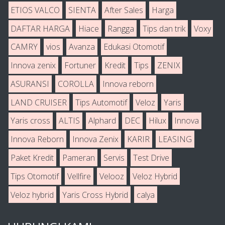
ETIOS VALCO
SIENTA
After Sales
Harga
DAFTAR HARGA
Hiace
Rangga
Tips dan trik
Voxy
CAMRY
vios
Avanza
Edukasi Otomotif
Innova zenix
Fortuner
Kredit
Tips
ZENIX
ASURANSI
COROLLA
Innova reborn
LAND CRUISER
Tips Automotif
Veloz
Yaris
Yaris cross
ALTIS
Alphard
DEC
Hilux
Innova
Innova Reborn
Innova Zenix
KARIR
LEASING
Paket Kredit
Pameran
Servis
Test Drive
Tips Otomotif
Vellfire
Velooz
Veloz Hybrid
Veloz hybrid
Yaris Cross Hybrid
calya