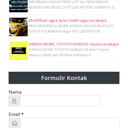
INFORMASI HARGA PRICE LIST ALL NEW INNOVA
BENSIN DAN DIESEL DI PT LIEK MOTOR SURABYA- D…
Modifikasi agya ayla| mobil agya surabaya
MAU MODIFIKASI MOBIL MURAH AGYA DAN AYLA?|
TOYOTA SURABAYA Agya TRD LIEK MOTOR …
VARIASI MOBIL TOYOTA AVANZA| toyota surabaya
VARIASI MOBIL TOYOTA AVANZA All New Toyota
Avanza (ANA) dan All New Daihatsu X…
Formulir Kontak
Nama
Email
*