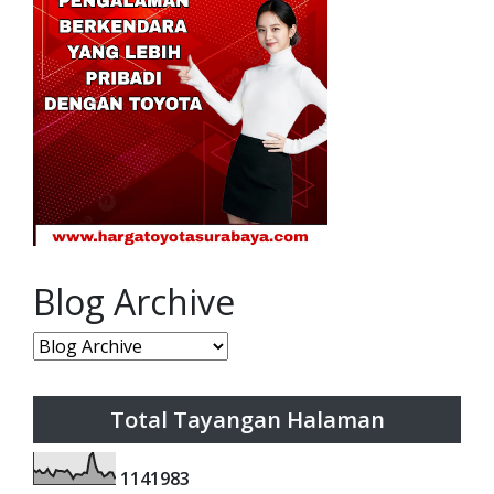
Blog Archive
Total Tayangan Halaman
1
1
4
1
9
8
3