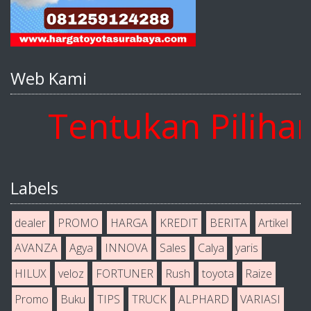
Web Kami
Tentukan Pilihan A
Labels
dealer
PROMO
HARGA
KREDIT
BERITA
Artikel
AVANZA
Agya
INNOVA
Sales
Calya
yaris
HILUX
veloz
FORTUNER
Rush
toyota
Raize
Promo
Buku
TIPS
TRUCK
ALPHARD
VARIASI