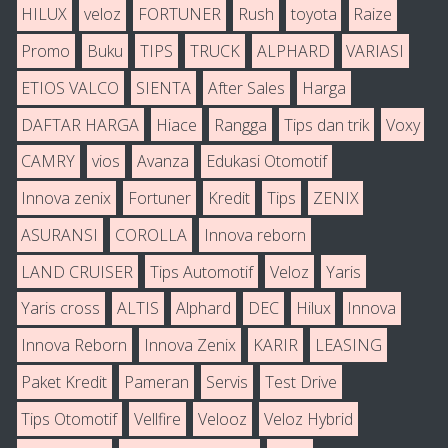
HILUX
veloz
FORTUNER
Rush
toyota
Raize
Promo
Buku
TIPS
TRUCK
ALPHARD
VARIASI
ETIOS VALCO
SIENTA
After Sales
Harga
DAFTAR HARGA
Hiace
Rangga
Tips dan trik
Voxy
CAMRY
vios
Avanza
Edukasi Otomotif
Innova zenix
Fortuner
Kredit
Tips
ZENIX
ASURANSI
COROLLA
Innova reborn
LAND CRUISER
Tips Automotif
Veloz
Yaris
Yaris cross
ALTIS
Alphard
DEC
Hilux
Innova
Innova Reborn
Innova Zenix
KARIR
LEASING
Paket Kredit
Pameran
Servis
Test Drive
Tips Otomotif
Vellfire
Velooz
Veloz Hybrid