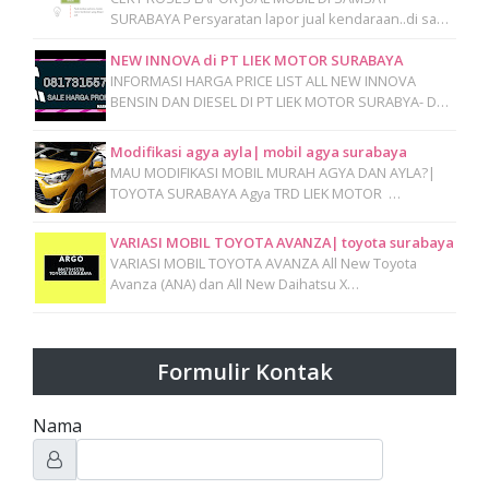
SURABAYA Persyaratan lapor jual kendaraan..di sa…
NEW INNOVA di PT LIEK MOTOR SURABAYA
INFORMASI HARGA PRICE LIST ALL NEW INNOVA
BENSIN DAN DIESEL DI PT LIEK MOTOR SURABYA- D…
Modifikasi agya ayla| mobil agya surabaya
MAU MODIFIKASI MOBIL MURAH AGYA DAN AYLA?|
TOYOTA SURABAYA Agya TRD LIEK MOTOR …
VARIASI MOBIL TOYOTA AVANZA| toyota surabaya
VARIASI MOBIL TOYOTA AVANZA All New Toyota
Avanza (ANA) dan All New Daihatsu X…
Formulir Kontak
Nama