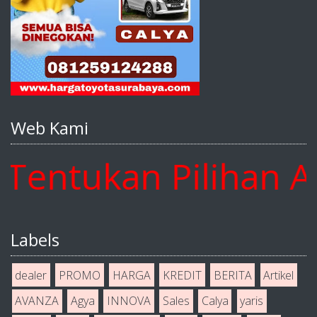
Web Kami
ntukan Pilihan And
Labels
dealer
PROMO
HARGA
KREDIT
BERITA
Artikel
AVANZA
Agya
INNOVA
Sales
Calya
yaris