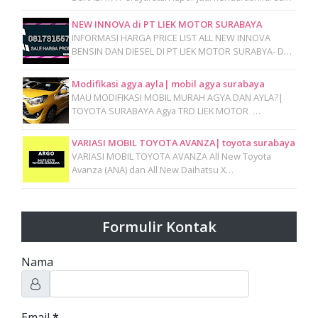
NEW INNOVA di PT LIEK MOTOR SURABAYA
INFORMASI HARGA PRICE LIST ALL NEW INNOVA
BENSIN DAN DIESEL DI PT LIEK MOTOR SURABYA- D…
Modifikasi agya ayla| mobil agya surabaya
MAU MODIFIKASI MOBIL MURAH AGYA DAN AYLA?|
TOYOTA SURABAYA Agya TRD LIEK MOTOR …
VARIASI MOBIL TOYOTA AVANZA| toyota surabaya
VARIASI MOBIL TOYOTA AVANZA All New Toyota
Avanza (ANA) dan All New Daihatsu X…
Formulir Kontak
Nama
Email
*