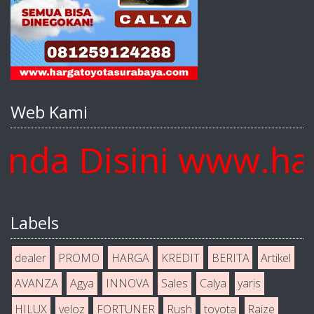
Web Kami
a Disini www.harg
Labels
dealer
PROMO
HARGA
KREDIT
BERITA
Artikel
AVANZA
Agya
INNOVA
Sales
Calya
yaris
HILUX
veloz
FORTUNER
Rush
toyota
Raize