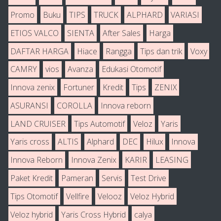
Promo
Buku
TIPS
TRUCK
ALPHARD
VARIASI
ETIOS VALCO
SIENTA
After Sales
Harga
DAFTAR HARGA
Hiace
Rangga
Tips dan trik
Voxy
CAMRY
vios
Avanza
Edukasi Otomotif
Innova zenix
Fortuner
Kredit
Tips
ZENIX
ASURANSI
COROLLA
Innova reborn
LAND CRUISER
Tips Automotif
Veloz
Yaris
Yaris cross
ALTIS
Alphard
DEC
Hilux
Innova
Innova Reborn
Innova Zenix
KARIR
LEASING
Paket Kredit
Pameran
Servis
Test Drive
Tips Otomotif
Vellfire
Velooz
Veloz Hybrid
Veloz hybrid
Yaris Cross Hybrid
calya