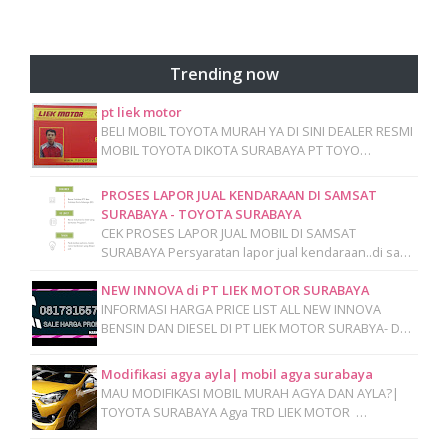
Trending now
pt liek motor
BELI MOBIL TOYOTA MURAH YA DI SINI DEALER RESMI
MOBIL TOYOTA DIKOTA SURABAYA PT TOYO…
PROSES LAPOR JUAL KENDARAAN DI SAMSAT
SURABAYA - TOYOTA SURABAYA
CEK PROSES LAPOR JUAL MOBIL DI SAMSAT
SURABAYA Persyaratan lapor jual kendaraan..di sa…
NEW INNOVA di PT LIEK MOTOR SURABAYA
INFORMASI HARGA PRICE LIST ALL NEW INNOVA
BENSIN DAN DIESEL DI PT LIEK MOTOR SURABYA- D…
Modifikasi agya ayla| mobil agya surabaya
MAU MODIFIKASI MOBIL MURAH AGYA DAN AYLA?|
TOYOTA SURABAYA Agya TRD LIEK MOTOR …