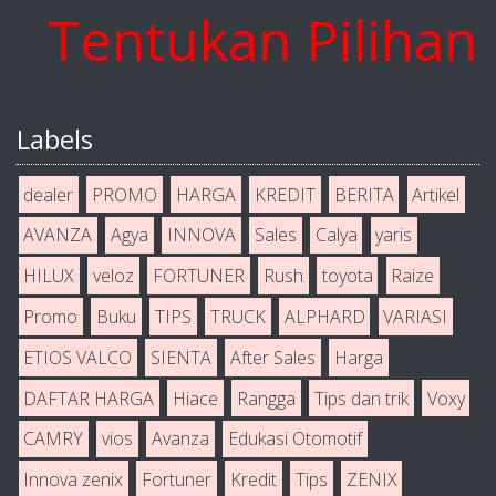
entukan Pilihan An
Labels
dealer
PROMO
HARGA
KREDIT
BERITA
Artikel
AVANZA
Agya
INNOVA
Sales
Calya
yaris
HILUX
veloz
FORTUNER
Rush
toyota
Raize
Promo
Buku
TIPS
TRUCK
ALPHARD
VARIASI
ETIOS VALCO
SIENTA
After Sales
Harga
DAFTAR HARGA
Hiace
Rangga
Tips dan trik
Voxy
CAMRY
vios
Avanza
Edukasi Otomotif
Innova zenix
Fortuner
Kredit
Tips
ZENIX