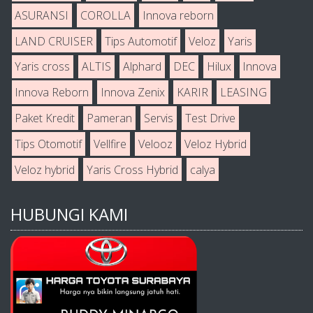
ASURANSI
COROLLA
Innova reborn
LAND CRUISER
Tips Automotif
Veloz
Yaris
Yaris cross
ALTIS
Alphard
DEC
Hilux
Innova
Innova Reborn
Innova Zenix
KARIR
LEASING
Paket Kredit
Pameran
Servis
Test Drive
Tips Otomotif
Vellfire
Velooz
Veloz Hybrid
Veloz hybrid
Yaris Cross Hybrid
calya
HUBUNGI KAMI