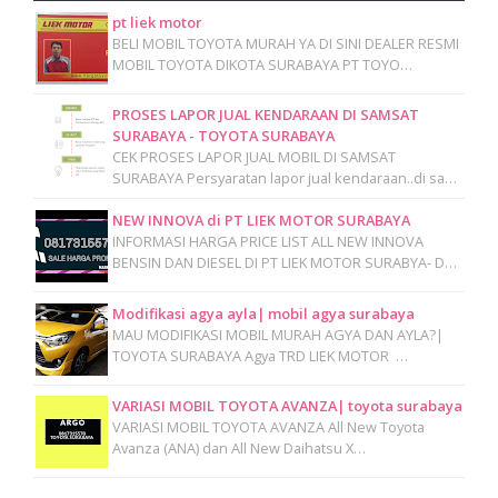
pt liek motor
BELI MOBIL TOYOTA MURAH YA DI SINI DEALER RESMI
MOBIL TOYOTA DIKOTA SURABAYA PT TOYO…
PROSES LAPOR JUAL KENDARAAN DI SAMSAT
SURABAYA - TOYOTA SURABAYA
CEK PROSES LAPOR JUAL MOBIL DI SAMSAT
SURABAYA Persyaratan lapor jual kendaraan..di sa…
NEW INNOVA di PT LIEK MOTOR SURABAYA
INFORMASI HARGA PRICE LIST ALL NEW INNOVA
BENSIN DAN DIESEL DI PT LIEK MOTOR SURABYA- D…
Modifikasi agya ayla| mobil agya surabaya
MAU MODIFIKASI MOBIL MURAH AGYA DAN AYLA?|
TOYOTA SURABAYA Agya TRD LIEK MOTOR …
VARIASI MOBIL TOYOTA AVANZA| toyota surabaya
VARIASI MOBIL TOYOTA AVANZA All New Toyota
Avanza (ANA) dan All New Daihatsu X…