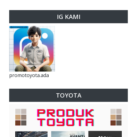
IG KAMI
promotoyota.ada
TOYOTA