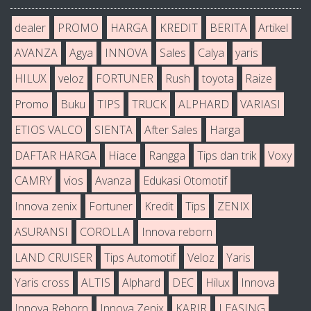
dealer
PROMO
HARGA
KREDIT
BERITA
Artikel
AVANZA
Agya
INNOVA
Sales
Calya
yaris
HILUX
veloz
FORTUNER
Rush
toyota
Raize
Promo
Buku
TIPS
TRUCK
ALPHARD
VARIASI
ETIOS VALCO
SIENTA
After Sales
Harga
DAFTAR HARGA
Hiace
Rangga
Tips dan trik
Voxy
CAMRY
vios
Avanza
Edukasi Otomotif
Innova zenix
Fortuner
Kredit
Tips
ZENIX
ASURANSI
COROLLA
Innova reborn
LAND CRUISER
Tips Automotif
Veloz
Yaris
Yaris cross
ALTIS
Alphard
DEC
Hilux
Innova
Innova Reborn
Innova Zenix
KARIR
LEASING