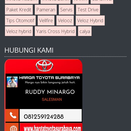
Paket Kredit
Pameran
Servis
Test Drive
Tips Otomotif
Vellfire
Velooz
Veloz Hybrid
Veloz hybrid
Yaris Cross Hybrid
calya
HUBUNGI KAMI