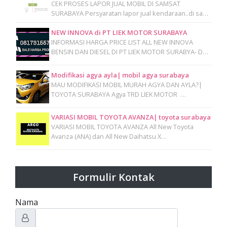
CEK PROSES LAPOR JUAL MOBIL DI SAMSAT
SURABAYA Persyaratan lapor jual kendaraan..di sa…
NEW INNOVA di PT LIEK MOTOR SURABAYA
INFORMASI HARGA PRICE LIST ALL NEW INNOVA
BENSIN DAN DIESEL DI PT LIEK MOTOR SURABYA- D…
Modifikasi agya ayla| mobil agya surabaya
MAU MODIFIKASI MOBIL MURAH AGYA DAN AYLA?|
TOYOTA SURABAYA Agya TRD LIEK MOTOR …
VARIASI MOBIL TOYOTA AVANZA| toyota surabaya
VARIASI MOBIL TOYOTA AVANZA All New Toyota
Avanza (ANA) dan All New Daihatsu X…
Formulir Kontak
Nama