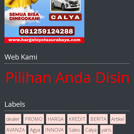
Web Kami
ihan Anda Disini w
Labels
dealer
PROMO
HARGA
KREDIT
BERITA
Artikel
AVANZA
Agya
INNOVA
Sales
Calya
yaris