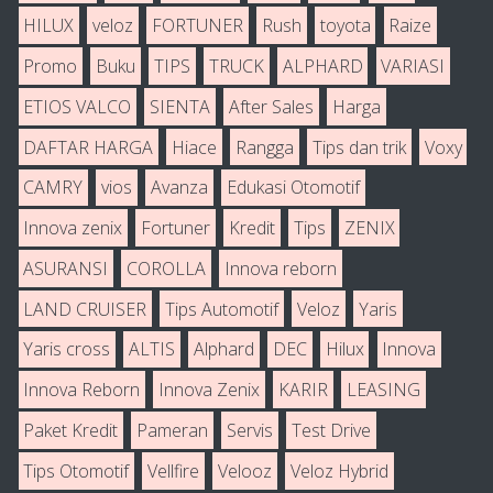
HILUX
veloz
FORTUNER
Rush
toyota
Raize
Promo
Buku
TIPS
TRUCK
ALPHARD
VARIASI
ETIOS VALCO
SIENTA
After Sales
Harga
DAFTAR HARGA
Hiace
Rangga
Tips dan trik
Voxy
CAMRY
vios
Avanza
Edukasi Otomotif
Innova zenix
Fortuner
Kredit
Tips
ZENIX
ASURANSI
COROLLA
Innova reborn
LAND CRUISER
Tips Automotif
Veloz
Yaris
Yaris cross
ALTIS
Alphard
DEC
Hilux
Innova
Innova Reborn
Innova Zenix
KARIR
LEASING
Paket Kredit
Pameran
Servis
Test Drive
Tips Otomotif
Vellfire
Velooz
Veloz Hybrid