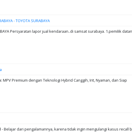
RABAYA - TOYOTA SURABAYA
A Persyaratan lapor jual kendaraan..di samsat surabaya. 1.pemilik data
a
: MPV Premium dengan Teknologi Hybrid Canggih, Irit, Nyaman, dan Siap
d - Belajar dari pengalamannya, karena tidak ingin mengulangi kasus recall b