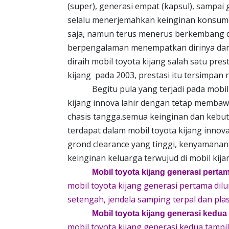
(super), generasi empat (kapsul), sampai 
selalu menerjemahkan keinginan konsumen
saja, namun terus menerus berkembang d
berpengalaman menempatkan dirinya dan m
diraih mobil toyota kijang salah satu pre
kijang pada 2003, prestasi itu tersimpan
Begitu pula yang terjadi pada mobil ki
kijang innova lahir dengan tetap membaw
chasis tangga.semua keinginan dan kebut
terdapat dalam mobil toyota kijang inno
grond clearance yang tinggi, kenyamana
keinginan keluarga terwujud di mobil kija
Mobil toyota kijang generasi pertam
mobil toyota kijang generasi pertama dil
setengah, jendela samping terpal dan plast
Mobil toyota kijang generasi kedua 
mobil toyota kijang generasi kedua tampi