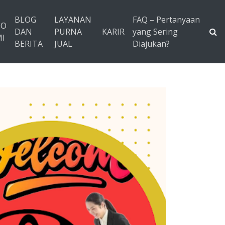
BLOG
LAYANAN
FAQ – Pertanyaan
TO
DAN
PURNA
KARIR
yang Sering
I
BERITA
JUAL
Diajukan?