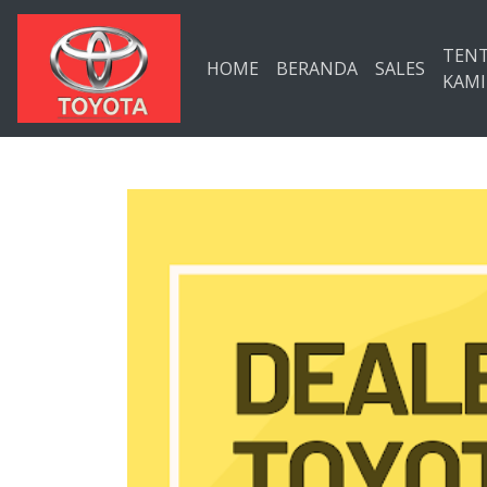
Langsung ke konten utama
TEN
HOME
BERANDA
SALES
KAMI