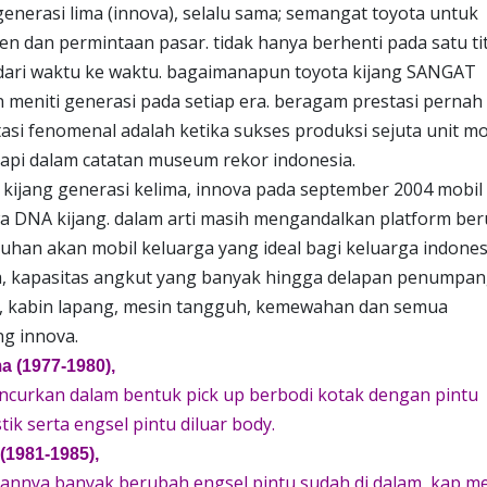
generasi lima (innova), selalu sama; semangat toyota untuk
 dan permintaan pasar. tidak hanya berhenti pada satu tit
ari waktu ke waktu. bagaimanapun toyota kijang SANGAT
eniti generasi pada setiap era. beragam prestasi pernah
stasi fenomenal adalah ketika sukses produksi sejuta unit mo
 rapi dalam catatan museum rekor indonesia.
jang generasi kelima, innova pada september 2004 mobil
a DNA kijang. dalam arti masih mengandalkan platform be
uhan akan mobil keluarga yang ideal bagi keluarga indones
va, kapasitas angkut yang banyak hingga delapan penumpan
n, kabin lapang, mesin tangguh, kemewahan dan semua
ng innova.
a (1977-1980),
uncurkan dalam bentuk pick up berbodi kotak dengan pintu
ik serta engsel pintu diluar body.
(1981-1985),
lannya banyak berubah engsel pintu sudah di dalam, kap m