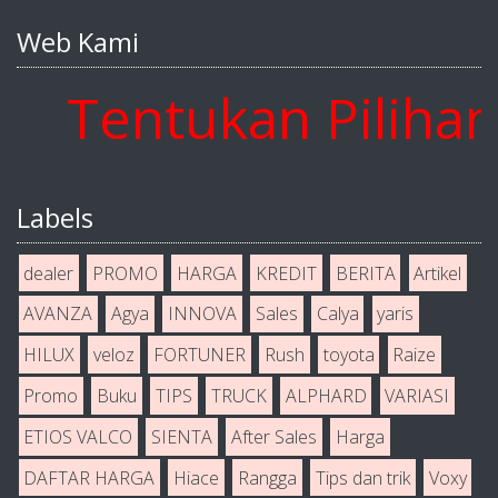
Web Kami
Tentukan Pilihan A
Labels
dealer
PROMO
HARGA
KREDIT
BERITA
Artikel
AVANZA
Agya
INNOVA
Sales
Calya
yaris
HILUX
veloz
FORTUNER
Rush
toyota
Raize
Promo
Buku
TIPS
TRUCK
ALPHARD
VARIASI
ETIOS VALCO
SIENTA
After Sales
Harga
DAFTAR HARGA
Hiace
Rangga
Tips dan trik
Voxy