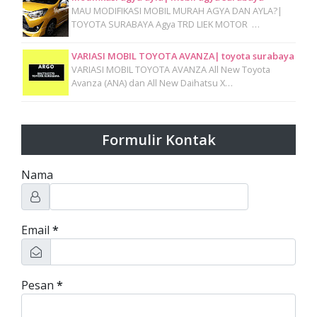
MAU MODIFIKASI MOBIL MURAH AGYA DAN AYLA?|
TOYOTA SURABAYA Agya TRD LIEK MOTOR …
VARIASI MOBIL TOYOTA AVANZA| toyota surabaya
VARIASI MOBIL TOYOTA AVANZA All New Toyota
Avanza (ANA) dan All New Daihatsu X…
Formulir Kontak
Nama
Email
*
Pesan
*