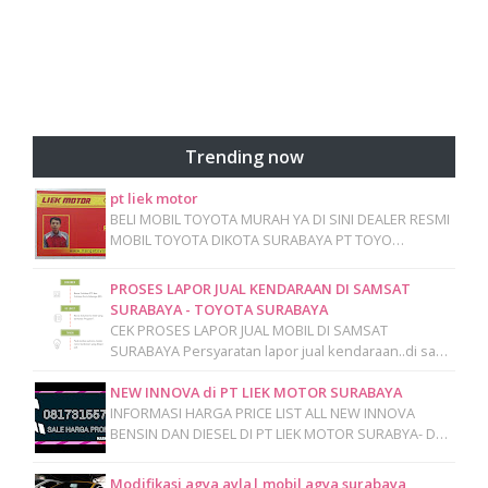
Trending now
pt liek motor
BELI MOBIL TOYOTA MURAH YA DI SINI DEALER RESMI
MOBIL TOYOTA DIKOTA SURABAYA PT TOYO…
PROSES LAPOR JUAL KENDARAAN DI SAMSAT
SURABAYA - TOYOTA SURABAYA
CEK PROSES LAPOR JUAL MOBIL DI SAMSAT
SURABAYA Persyaratan lapor jual kendaraan..di sa…
NEW INNOVA di PT LIEK MOTOR SURABAYA
INFORMASI HARGA PRICE LIST ALL NEW INNOVA
BENSIN DAN DIESEL DI PT LIEK MOTOR SURABYA- D…
Modifikasi agya ayla| mobil agya surabaya