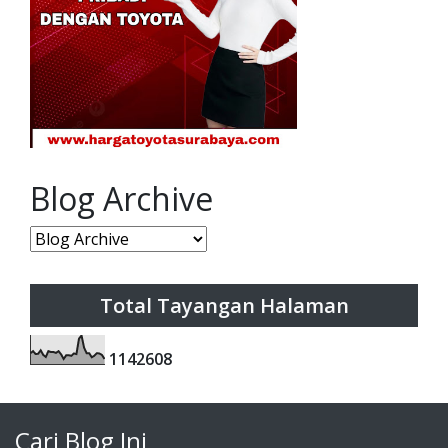
Blog Archive
Total Tayangan Halaman
1
1
4
2
6
0
8
Cari Blog Ini