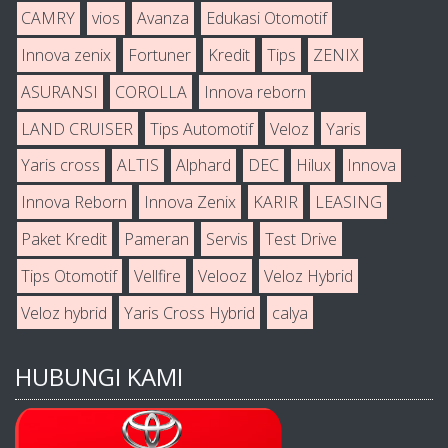
CAMRY
vios
Avanza
Edukasi Otomotif
Innova zenix
Fortuner
Kredit
Tips
ZENIX
ASURANSI
COROLLA
Innova reborn
LAND CRUISER
Tips Automotif
Veloz
Yaris
Yaris cross
ALTIS
Alphard
DEC
Hilux
Innova
Innova Reborn
Innova Zenix
KARIR
LEASING
Paket Kredit
Pameran
Servis
Test Drive
Tips Otomotif
Vellfire
Velooz
Veloz Hybrid
Veloz hybrid
Yaris Cross Hybrid
calya
HUBUNGI KAMI