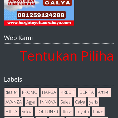
Web Kami
Tentukan Pilihan 
Labels
dealer
PROMO
HARGA
KREDIT
BERITA
Artikel
AVANZA
Agya
INNOVA
Sales
Calya
yaris
HILUX
veloz
FORTUNER
Rush
toyota
Raize