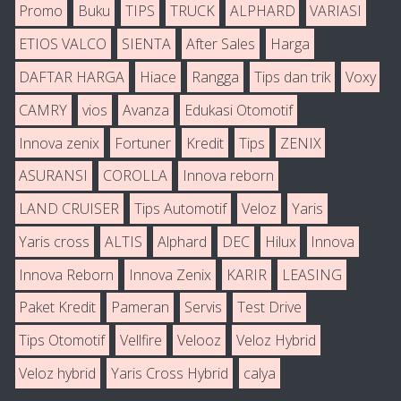
Promo
Buku
TIPS
TRUCK
ALPHARD
VARIASI
ETIOS VALCO
SIENTA
After Sales
Harga
DAFTAR HARGA
Hiace
Rangga
Tips dan trik
Voxy
CAMRY
vios
Avanza
Edukasi Otomotif
Innova zenix
Fortuner
Kredit
Tips
ZENIX
ASURANSI
COROLLA
Innova reborn
LAND CRUISER
Tips Automotif
Veloz
Yaris
Yaris cross
ALTIS
Alphard
DEC
Hilux
Innova
Innova Reborn
Innova Zenix
KARIR
LEASING
Paket Kredit
Pameran
Servis
Test Drive
Tips Otomotif
Vellfire
Velooz
Veloz Hybrid
Veloz hybrid
Yaris Cross Hybrid
calya