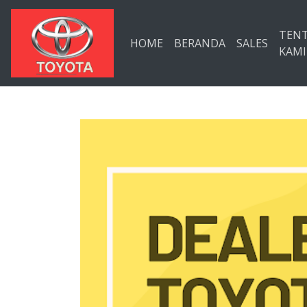
Langsung ke konten utama
TEN
HOME
BERANDA
SALES
KAMI