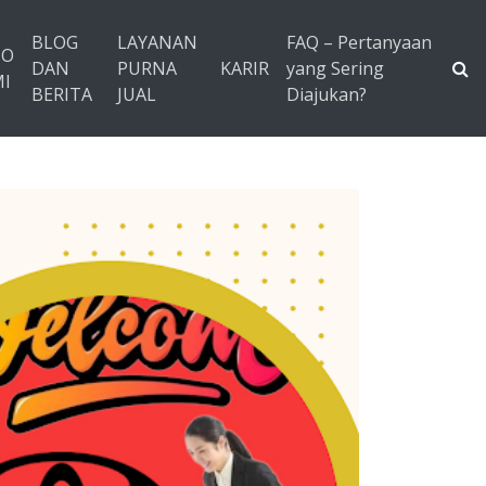
BLOG
LAYANAN
FAQ – Pertanyaan
TO
DAN
PURNA
KARIR
yang Sering
I
BERITA
JUAL
Diajukan?