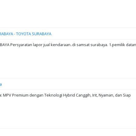
RABAYA - TOYOTA SURABAYA
A Persyaratan lapor jual kendaraan..di samsat surabaya. 1.pemilik data
a
: MPV Premium dengan Teknologi Hybrid Canggih, Irit, Nyaman, dan Siap