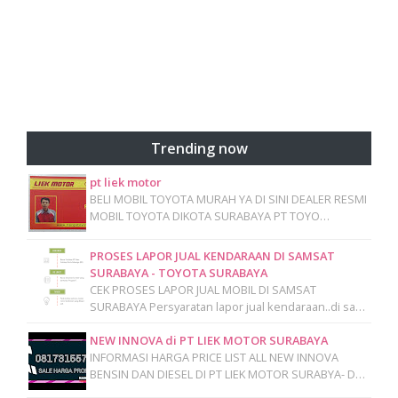
Trending now
pt liek motor
BELI MOBIL TOYOTA MURAH YA DI SINI DEALER RESMI
MOBIL TOYOTA DIKOTA SURABAYA PT TOYO…
PROSES LAPOR JUAL KENDARAAN DI SAMSAT
SURABAYA - TOYOTA SURABAYA
CEK PROSES LAPOR JUAL MOBIL DI SAMSAT
SURABAYA Persyaratan lapor jual kendaraan..di sa…
NEW INNOVA di PT LIEK MOTOR SURABAYA
INFORMASI HARGA PRICE LIST ALL NEW INNOVA
BENSIN DAN DIESEL DI PT LIEK MOTOR SURABYA- D…