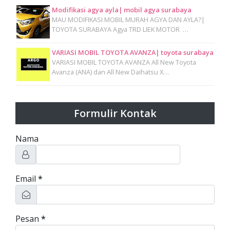
Modifikasi agya ayla| mobil agya surabaya
MAU MODIFIKASI MOBIL MURAH AGYA DAN AYLA?|
TOYOTA SURABAYA Agya TRD LIEK MOTOR …
VARIASI MOBIL TOYOTA AVANZA| toyota surabaya
VARIASI MOBIL TOYOTA AVANZA All New Toyota
Avanza (ANA) dan All New Daihatsu X…
Formulir Kontak
Nama
Email
*
Pesan
*