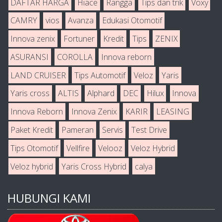
DAFTAR HARGA
Hiace
Rangga
Tips dan trik
Voxy
CAMRY
vios
Avanza
Edukasi Otomotif
Innova zenix
Fortuner
Kredit
Tips
ZENIX
ASURANSI
COROLLA
Innova reborn
LAND CRUISER
Tips Automotif
Veloz
Yaris
Yaris cross
ALTIS
Alphard
DEC
Hilux
Innova
Innova Reborn
Innova Zenix
KARIR
LEASING
Paket Kredit
Pameran
Servis
Test Drive
Tips Otomotif
Vellfire
Velooz
Veloz Hybrid
Veloz hybrid
Yaris Cross Hybrid
calya
HUBUNGI KAMI