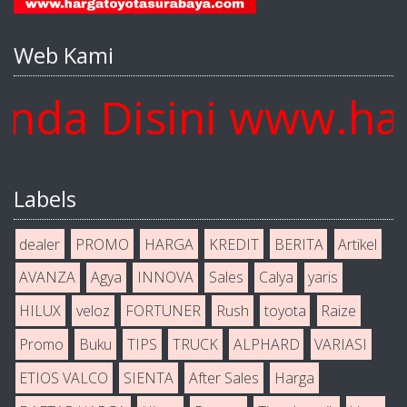
Web Kami
a Disini www.harg
Labels
dealer
PROMO
HARGA
KREDIT
BERITA
Artikel
AVANZA
Agya
INNOVA
Sales
Calya
yaris
HILUX
veloz
FORTUNER
Rush
toyota
Raize
Promo
Buku
TIPS
TRUCK
ALPHARD
VARIASI
ETIOS VALCO
SIENTA
After Sales
Harga