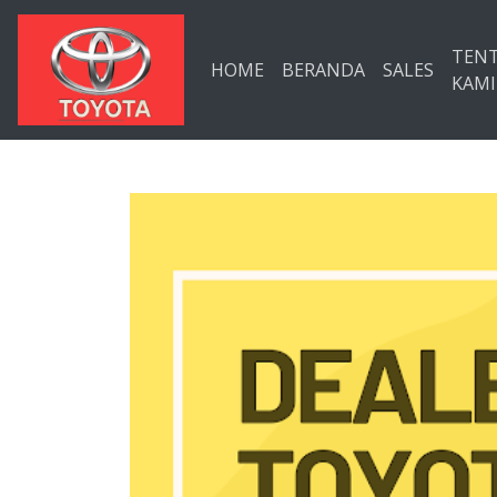
Langsung ke konten utama
TEN
HOME
BERANDA
SALES
KAMI