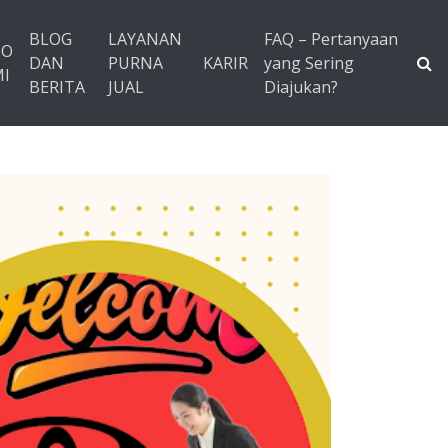
BLOG
LAYANAN
FAQ – Pertanyaan
TO
DAN
PURNA
KARIR
yang Sering
I
BERITA
JUAL
Diajukan?