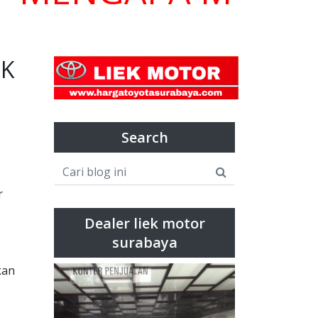
EK
Search
r
Dealer liek motor
surabaya
kan