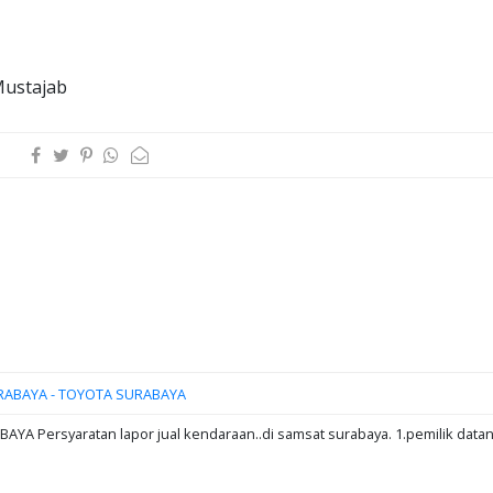
Mustajab
RABAYA - TOYOTA SURABAYA
A Persyaratan lapor jual kendaraan..di samsat surabaya. 1.pemilik data