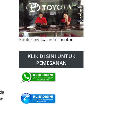
Konter penjualan liek motor
KLIK DI SINI UNTUK
PEMESANAN
bda
an