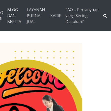
BLOG
LAYANAN
FAQ – Pertanyaan
TO
DAN
PURNA
KARIR
yang Sering
I
BERITA
JUAL
Diajukan?