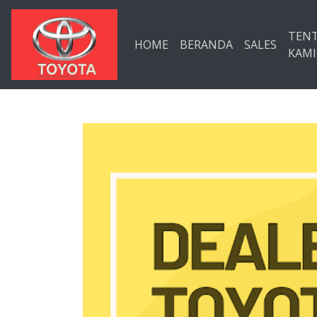
Langsung ke konten utama
TEN
HOME
BERANDA
SALES
KAMI