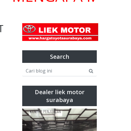
T
Search
Dealer liek motor
surabaya