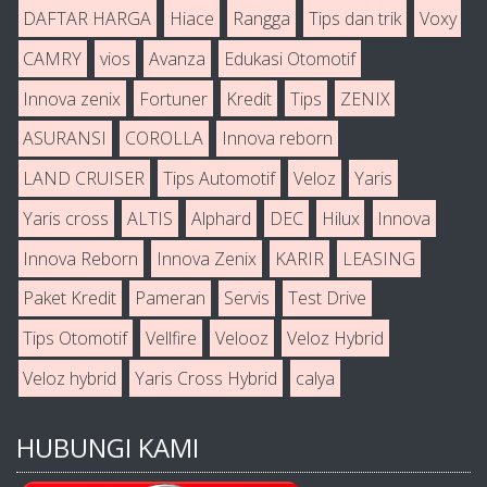
DAFTAR HARGA
Hiace
Rangga
Tips dan trik
Voxy
CAMRY
vios
Avanza
Edukasi Otomotif
Innova zenix
Fortuner
Kredit
Tips
ZENIX
ASURANSI
COROLLA
Innova reborn
LAND CRUISER
Tips Automotif
Veloz
Yaris
Yaris cross
ALTIS
Alphard
DEC
Hilux
Innova
Innova Reborn
Innova Zenix
KARIR
LEASING
Paket Kredit
Pameran
Servis
Test Drive
Tips Otomotif
Vellfire
Velooz
Veloz Hybrid
Veloz hybrid
Yaris Cross Hybrid
calya
HUBUNGI KAMI