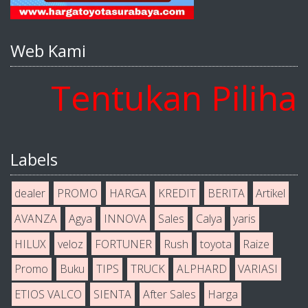
Web Kami
Tentukan Pilihan 
Labels
dealer
PROMO
HARGA
KREDIT
BERITA
Artikel
AVANZA
Agya
INNOVA
Sales
Calya
yaris
HILUX
veloz
FORTUNER
Rush
toyota
Raize
Promo
Buku
TIPS
TRUCK
ALPHARD
VARIASI
ETIOS VALCO
SIENTA
After Sales
Harga