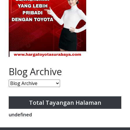
Blog Archive
Total Tayangan Halaman
u
n
d
e
f
n
e
d