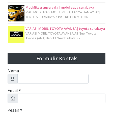
Modifikasi agya ayla| mobil agya surabaya
MAU MODIFIKASI MOBIL MURAH AGYA DAN AYLA?|
TOYOTA SURABAYA Agya TRD LIEK MOTOR …
VARIASI MOBIL TOYOTA AVANZA| toyota surabaya
VARIASI MOBIL TOYOTA AVANZA All New Toyota
Avanza (ANA) dan All New Daihatsu X…
Formulir Kontak
Nama
Email
*
Pesan
*