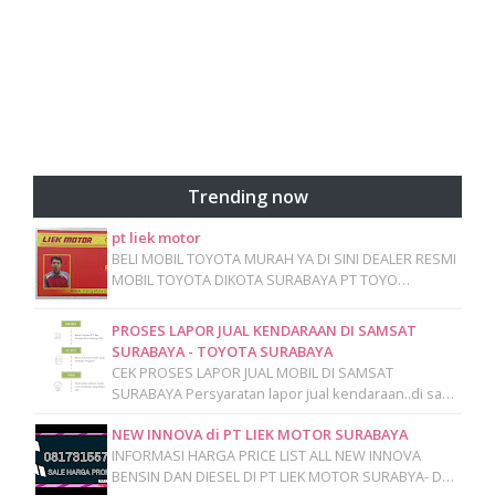
Trending now
pt liek motor
BELI MOBIL TOYOTA MURAH YA DI SINI DEALER RESMI
MOBIL TOYOTA DIKOTA SURABAYA PT TOYO…
PROSES LAPOR JUAL KENDARAAN DI SAMSAT
SURABAYA - TOYOTA SURABAYA
CEK PROSES LAPOR JUAL MOBIL DI SAMSAT
SURABAYA Persyaratan lapor jual kendaraan..di sa…
NEW INNOVA di PT LIEK MOTOR SURABAYA
INFORMASI HARGA PRICE LIST ALL NEW INNOVA
BENSIN DAN DIESEL DI PT LIEK MOTOR SURABYA- D…