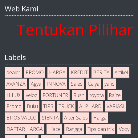
Web Kami
entukan Pilihan An
Labels
dealer
PROMO
HARGA
KREDIT
BERITA
Artikel
AVANZA
Agya
INNOVA
Sales
Calya
yaris
HILUX
veloz
FORTUNER
Rush
toyota
Raize
Promo
Buku
TIPS
TRUCK
ALPHARD
VARIASI
ETIOS VALCO
SIENTA
After Sales
Harga
DAFTAR HARGA
Hiace
Rangga
Tips dan trik
Voxy