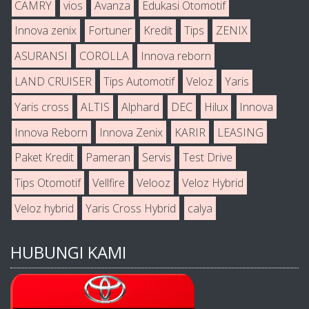
CAMRY
vios
Avanza
Edukasi Otomotif
Innova zenix
Fortuner
Kredit
Tips
ZENIX
ASURANSI
COROLLA
Innova reborn
LAND CRUISER
Tips Automotif
Veloz
Yaris
Yaris cross
ALTIS
Alphard
DEC
Hilux
Innova
Innova Reborn
Innova Zenix
KARIR
LEASING
Paket Kredit
Pameran
Servis
Test Drive
Tips Otomotif
Vellfire
Velooz
Veloz Hybrid
Veloz hybrid
Yaris Cross Hybrid
calya
HUBUNGI KAMI