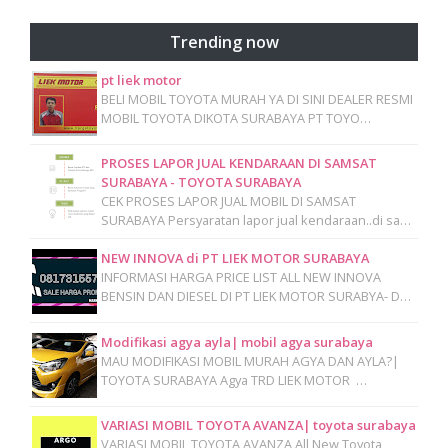
Trending now
pt liek motor
BELI MOBIL TOYOTA MURAH YA DI SINI DEALER RESMI
MOBIL TOYOTA DIKOTA SURABAYA PT TOYO…
PROSES LAPOR JUAL KENDARAAN DI SAMSAT
SURABAYA - TOYOTA SURABAYA
CEK PROSES LAPOR JUAL MOBIL DI SAMSAT
SURABAYA Persyaratan lapor jual kendaraan..di sa…
NEW INNOVA di PT LIEK MOTOR SURABAYA
INFORMASI HARGA PRICE LIST ALL NEW INNOVA
BENSIN DAN DIESEL DI PT LIEK MOTOR SURABYA- D…
Modifikasi agya ayla| mobil agya surabaya
MAU MODIFIKASI MOBIL MURAH AGYA DAN AYLA?|
TOYOTA SURABAYA Agya TRD LIEK MOTOR …
VARIASI MOBIL TOYOTA AVANZA| toyota surabaya
VARIASI MOBIL TOYOTA AVANZA All New Toyota