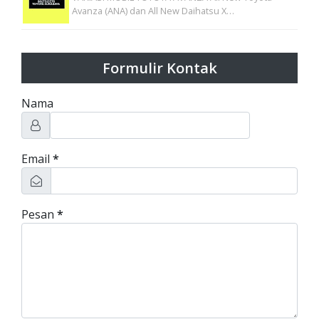
Avanza (ANA) dan All New Daihatsu X…
Formulir Kontak
Nama
Email
*
Pesan
*