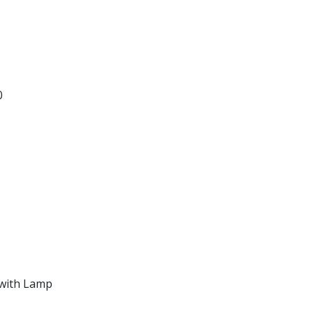
0
 with Lamp