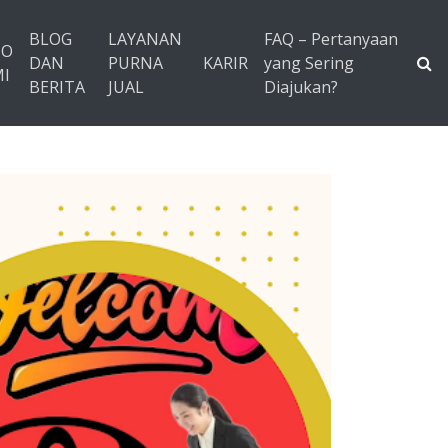
BLOG
LAYANAN
FAQ – Pertanyaan
TO
DAN
PURNA
KARIR
yang Sering
I
BERITA
JUAL
Diajukan?