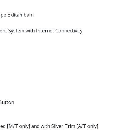
ipe E ditambah :
nt System with Internet Connectivity
Button
d [M/T only] and with Silver Trim [A/T only]