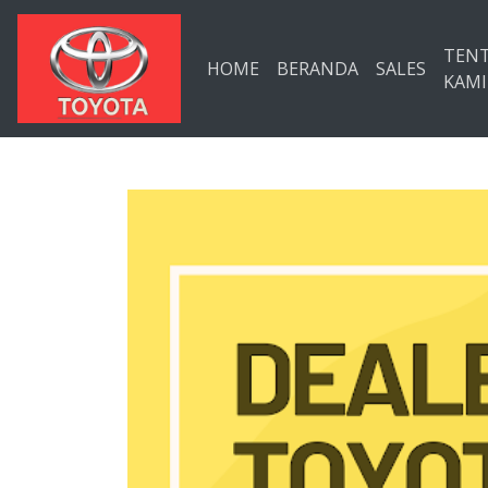
Langsung ke konten utama
TEN
HOME
BERANDA
SALES
KAMI