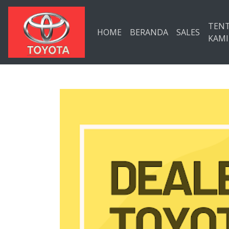
Langsung ke konten utama
TEN
HOME
BERANDA
SALES
KAMI