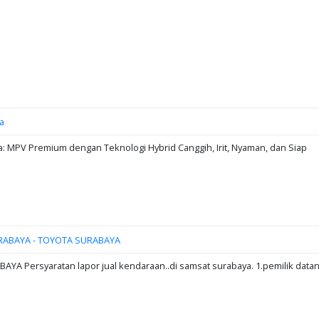
a
: MPV Premium dengan Teknologi Hybrid Canggih, Irit, Nyaman, dan Siap
RABAYA - TOYOTA SURABAYA
A Persyaratan lapor jual kendaraan..di samsat surabaya. 1.pemilik data