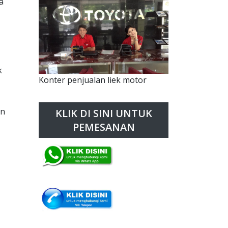
a
k
Konter penjualan liek motor
an
KLIK DI SINI UNTUK
PEMESANAN