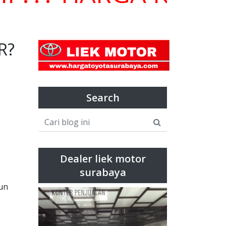
R?
Search
Dealer liek motor
surabaya
un