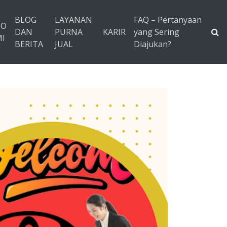
BLOG
LAYANAN
FAQ – Pertanyaan
TO
DAN
PURNA
KARIR
yang Sering
I
BERITA
JUAL
Diajukan?