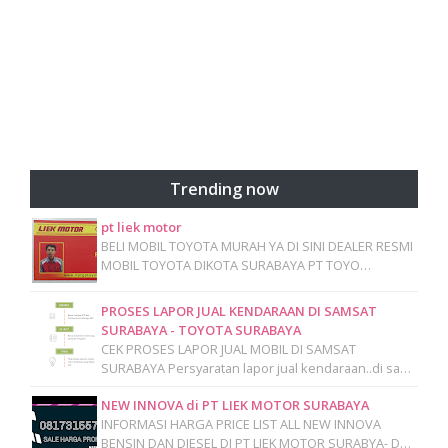
Trending now
pt liek motor
BELI MOBIL TOYOTA MURAH YA DI SINI DEALER RESMI
MOBIL TOYOTA DIKOTA SURABAYA PT TOYO…
PROSES LAPOR JUAL KENDARAAN DI SAMSAT
SURABAYA - TOYOTA SURABAYA
CEK PROSES LAPOR JUAL MOBIL DI SAMSAT
SURABAYA Persyaratan lapor jual kendaraan..di sa…
NEW INNOVA di PT LIEK MOTOR SURABAYA
INFORMASI HARGA PRICE LIST ALL NEW INNOVA
BENSIN DAN DIESEL DI PT LIEK MOTOR SURABYA- D…