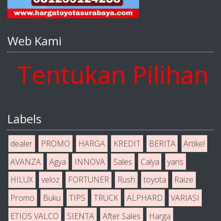
Web Kami
ntukan Pilihan And
Labels
dealer
PROMO
HARGA
KREDIT
BERITA
Artikel
AVANZA
Agya
INNOVA
Sales
Calya
yaris
HILUX
veloz
FORTUNER
Rush
toyota
Raize
Promo
Buku
TIPS
TRUCK
ALPHARD
VARIASI
ETIOS VALCO
SIENTA
After Sales
Harga