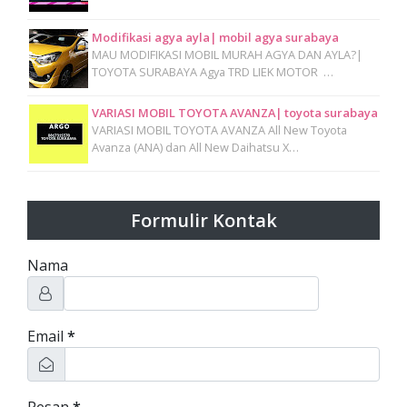
Modifikasi agya ayla| mobil agya surabaya
MAU MODIFIKASI MOBIL MURAH AGYA DAN AYLA?|
TOYOTA SURABAYA Agya TRD LIEK MOTOR …
VARIASI MOBIL TOYOTA AVANZA| toyota surabaya
VARIASI MOBIL TOYOTA AVANZA All New Toyota
Avanza (ANA) dan All New Daihatsu X…
Formulir Kontak
Nama
Email
*