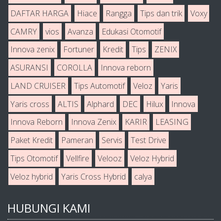
DAFTAR HARGA
Hiace
Rangga
Tips dan trik
Voxy
CAMRY
vios
Avanza
Edukasi Otomotif
Innova zenix
Fortuner
Kredit
Tips
ZENIX
ASURANSI
COROLLA
Innova reborn
LAND CRUISER
Tips Automotif
Veloz
Yaris
Yaris cross
ALTIS
Alphard
DEC
Hilux
Innova
Innova Reborn
Innova Zenix
KARIR
LEASING
Paket Kredit
Pameran
Servis
Test Drive
Tips Otomotif
Vellfire
Velooz
Veloz Hybrid
Veloz hybrid
Yaris Cross Hybrid
calya
HUBUNGI KAMI