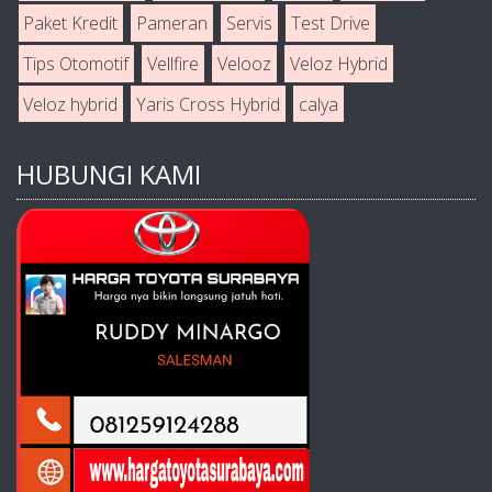
Paket Kredit
Pameran
Servis
Test Drive
Tips Otomotif
Vellfire
Velooz
Veloz Hybrid
Veloz hybrid
Yaris Cross Hybrid
calya
HUBUNGI KAMI