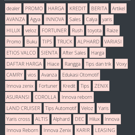
dealer
PROMO
HARGA
KREDIT
BERITA
Artikel
AVANZA
Agya
INNOVA
Sales
Calya
yaris
HILUX
veloz
FORTUNER
Rush
toyota
Raize
Promo
Buku
TIPS
TRUCK
ALPHARD
VARIASI
ETIOS VALCO
SIENTA
After Sales
Harga
DAFTAR HARGA
Hiace
Rangga
Tips dan trik
Voxy
CAMRY
vios
Avanza
Edukasi Otomotif
Innova zenix
Fortuner
Kredit
Tips
ZENIX
ASURANSI
COROLLA
Innova reborn
LAND CRUISER
Tips Automotif
Veloz
Yaris
Yaris cross
ALTIS
Alphard
DEC
Hilux
Innova
Innova Reborn
Innova Zenix
KARIR
LEASING