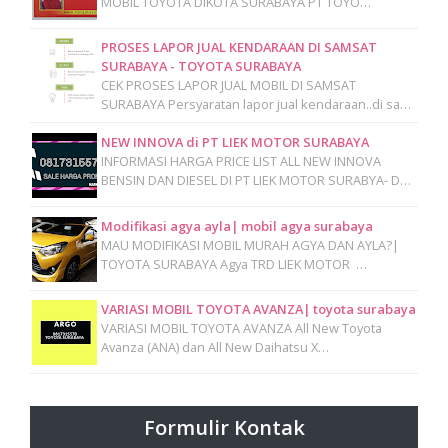
MOBIL TOYOTA DIKOTA SURABAYA PT TOYO…
PROSES LAPOR JUAL KENDARAAN DI SAMSAT
SURABAYA - TOYOTA SURABAYA
CEK PROSES LAPOR JUAL MOBIL DI SAMSAT
SURABAYA Persyaratan lapor jual kendaraan..di sa…
NEW INNOVA di PT LIEK MOTOR SURABAYA
INFORMASI HARGA PRICE LIST ALL NEW INNOVA
BENSIN DAN DIESEL DI PT LIEK MOTOR SURABYA- D…
Modifikasi agya ayla| mobil agya surabaya
MAU MODIFIKASI MOBIL MURAH AGYA DAN AYLA?|
TOYOTA SURABAYA Agya TRD LIEK MOTOR …
VARIASI MOBIL TOYOTA AVANZA| toyota surabaya
VARIASI MOBIL TOYOTA AVANZA All New Toyota
Avanza (ANA) dan All New Daihatsu X…
Formulir Kontak