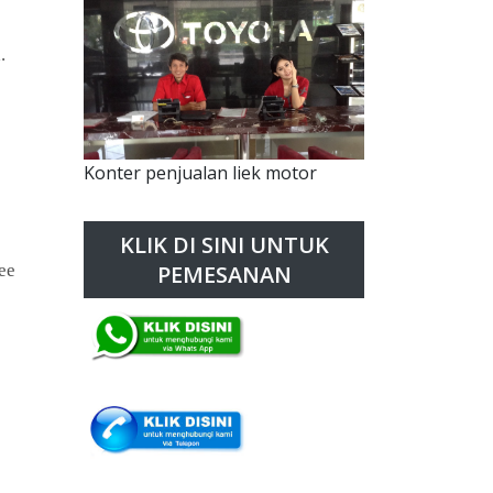
a.
Konter penjualan liek motor
KLIK DI SINI UNTUK
ee
PEMESANAN