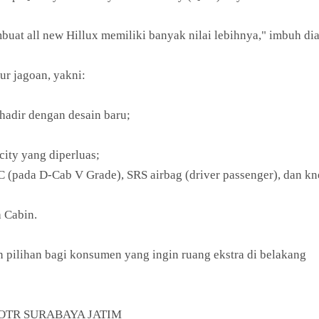
at all new Hillux memiliki banyak nilai lebihnya," imbuh di
tur jagoan, yakni:
 hadir dengan desain baru;
city yang diperluas;
 (pada D-Cab V Grade), SRS airbag (driver passenger), dan kn
a Cabin.
 pilihan bagi konsumen yang ingin ruang ekstra di belakang
llux OTR SURABAYA JATIM