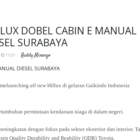
ILUX DOBEL CABIN E MANUAL
ESEL SURABAYA
Ruddy Minargo
17:57
MANUAL DIESEL SURABAYA
 melaunching
all new
Hillux di gelaran Gaikindo Indonesia
tumbuhan permintaan kendaraan niaga di dalam negeri.
eningkatan dengan fokus pada sektor eksterior dan interior. T
nsep Quality Durability and Reability (QDR) Toyota.