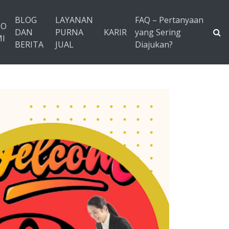
BLOG
LAYANAN
FAQ – Pertanyaan
TO
DAN
PURNA
KARIR
yang Sering
I
BERITA
JUAL
Diajukan?