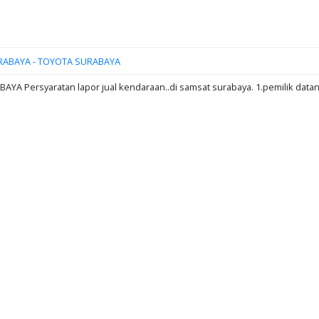
RABAYA - TOYOTA SURABAYA
A Persyaratan lapor jual kendaraan..di samsat surabaya. 1.pemilik data