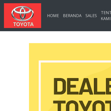
Langsung ke konten utama
TEN
HOME
BERANDA
SALES
KAMI