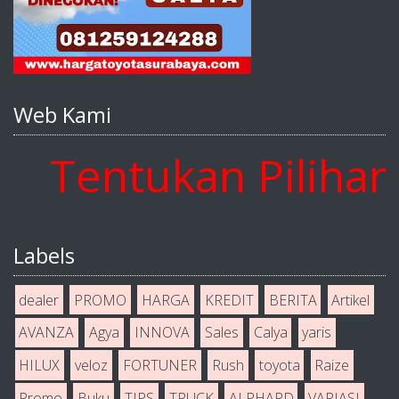
Web Kami
entukan Pilihan A
Labels
dealer
PROMO
HARGA
KREDIT
BERITA
Artikel
AVANZA
Agya
INNOVA
Sales
Calya
yaris
HILUX
veloz
FORTUNER
Rush
toyota
Raize
Promo
Buku
TIPS
TRUCK
ALPHARD
VARIASI