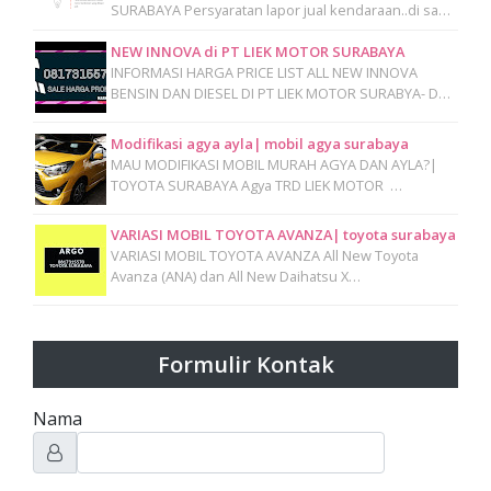
SURABAYA Persyaratan lapor jual kendaraan..di sa…
NEW INNOVA di PT LIEK MOTOR SURABAYA
INFORMASI HARGA PRICE LIST ALL NEW INNOVA
BENSIN DAN DIESEL DI PT LIEK MOTOR SURABYA- D…
Modifikasi agya ayla| mobil agya surabaya
MAU MODIFIKASI MOBIL MURAH AGYA DAN AYLA?|
TOYOTA SURABAYA Agya TRD LIEK MOTOR …
VARIASI MOBIL TOYOTA AVANZA| toyota surabaya
VARIASI MOBIL TOYOTA AVANZA All New Toyota
Avanza (ANA) dan All New Daihatsu X…
Formulir Kontak
Nama