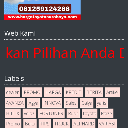
Web Kami
 Pilihan Anda Disi
Labels
dealer
PROMO
HARGA
KREDIT
BERITA
Artikel
AVANZA
Agya
INNOVA
Sales
Calya
yaris
HILUX
veloz
FORTUNER
Rush
toyota
Raize
Promo
Buku
TIPS
TRUCK
ALPHARD
VARIASI