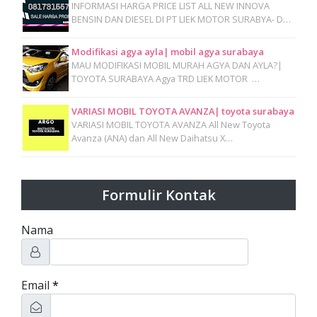
INFORMASI HARGA PRICE LIST ALL NEW INNOVA
BENSIN DAN DIESEL DI PT LIEK MOTOR SURABYA- D…
Modifikasi agya ayla| mobil agya surabaya
MAU MODIFIKASI MOBIL MURAH AGYA DAN AYLA?|
TOYOTA SURABAYA Agya TRD LIEK MOTOR …
VARIASI MOBIL TOYOTA AVANZA| toyota surabaya
VARIASI MOBIL TOYOTA AVANZA All New Toyota
Avanza (ANA) dan All New Daihatsu X…
Formulir Kontak
Nama
Email
*