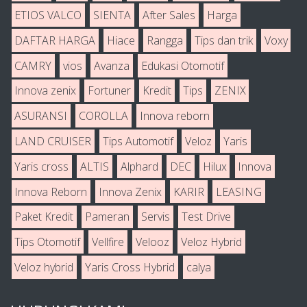
ETIOS VALCO
SIENTA
After Sales
Harga
DAFTAR HARGA
Hiace
Rangga
Tips dan trik
Voxy
CAMRY
vios
Avanza
Edukasi Otomotif
Innova zenix
Fortuner
Kredit
Tips
ZENIX
ASURANSI
COROLLA
Innova reborn
LAND CRUISER
Tips Automotif
Veloz
Yaris
Yaris cross
ALTIS
Alphard
DEC
Hilux
Innova
Innova Reborn
Innova Zenix
KARIR
LEASING
Paket Kredit
Pameran
Servis
Test Drive
Tips Otomotif
Vellfire
Velooz
Veloz Hybrid
Veloz hybrid
Yaris Cross Hybrid
calya