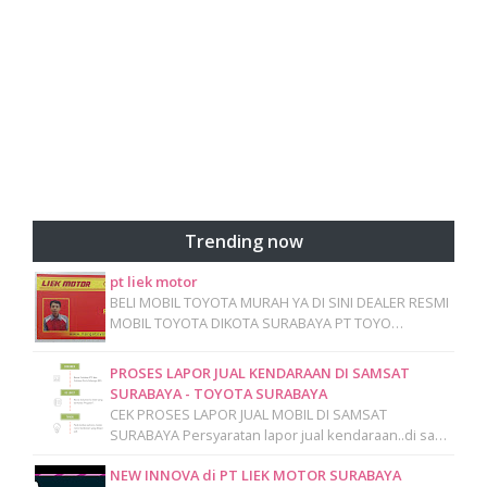
Trending now
pt liek motor
BELI MOBIL TOYOTA MURAH YA DI SINI DEALER RESMI
MOBIL TOYOTA DIKOTA SURABAYA PT TOYO…
PROSES LAPOR JUAL KENDARAAN DI SAMSAT
SURABAYA - TOYOTA SURABAYA
CEK PROSES LAPOR JUAL MOBIL DI SAMSAT
SURABAYA Persyaratan lapor jual kendaraan..di sa…
NEW INNOVA di PT LIEK MOTOR SURABAYA