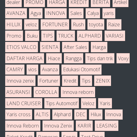
dealer
PROMO
HARGA
KREDIT
BERITA
Artikel
AVANZA
Agya
INNOVA
Sales
Calya
yaris
HILUX
veloz
FORTUNER
Rush
toyota
Raize
Promo
Buku
TIPS
TRUCK
ALPHARD
VARIASI
ETIOS VALCO
SIENTA
After Sales
Harga
DAFTAR HARGA
Hiace
Rangga
Tips dan trik
Voxy
CAMRY
vios
Avanza
Edukasi Otomotif
Innova zenix
Fortuner
Kredit
Tips
ZENIX
ASURANSI
COROLLA
Innova reborn
LAND CRUISER
Tips Automotif
Veloz
Yaris
Yaris cross
ALTIS
Alphard
DEC
Hilux
Innova
Innova Reborn
Innova Zenix
KARIR
LEASING