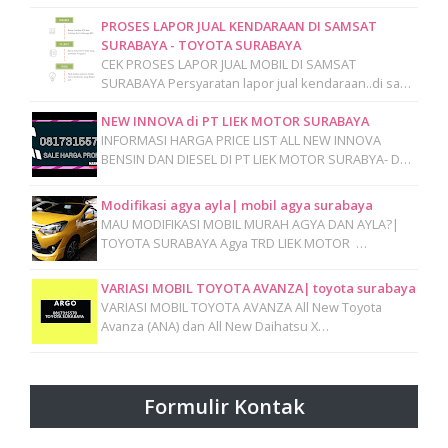
PROSES LAPOR JUAL KENDARAAN DI SAMSAT
SURABAYA - TOYOTA SURABAYA
CEK PROSES LAPOR JUAL MOBIL DI SAMSAT
SURABAYA Persyaratan lapor jual kendaraan..di sa…
NEW INNOVA di PT LIEK MOTOR SURABAYA
INFORMASI HARGA PRICE LIST ALL NEW INNOVA
BENSIN DAN DIESEL DI PT LIEK MOTOR SURABYA- D…
Modifikasi agya ayla| mobil agya surabaya
MAU MODIFIKASI MOBIL MURAH AGYA DAN AYLA?|
TOYOTA SURABAYA Agya TRD LIEK MOTOR …
VARIASI MOBIL TOYOTA AVANZA| toyota surabaya
VARIASI MOBIL TOYOTA AVANZA All New Toyota
Avanza (ANA) dan All New Daihatsu X…
Formulir Kontak