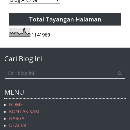
Total Tayangan Halaman
1
1
4
1
9
6
9
Cari Blog Ini
MENU
HOME
KONTAK KAMI
HARGA
DEALER