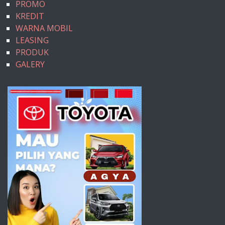
PROMO
KREDIT
WARNA MOBIL
LEASING
PRODUK
GALERY