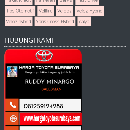
Paket Kredit
Pameran
Servis
Test Drive
Tips Otomotif
Vellfire
Velooz
Veloz Hybrid
Veloz hybrid
Yaris Cross Hybrid
calya
HUBUNGI KAMI