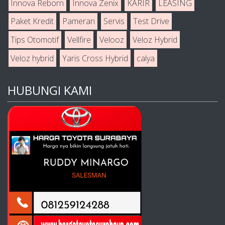
Innova Reborn
Innova Zenix
KARIR
LEASING
Paket Kredit
Pameran
Servis
Test Drive
Tips Otomotif
Vellfire
Velooz
Veloz Hybrid
Veloz hybrid
Yaris Cross Hybrid
calya
HUBUNGI KAMI