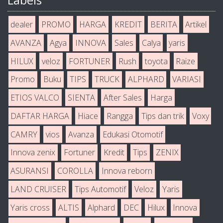
dealer
PROMO
HARGA
KREDIT
BERITA
Artikel
AVANZA
Agya
INNOVA
Sales
Calya
yaris
HILUX
veloz
FORTUNER
Rush
toyota
Raize
Promo
Buku
TIPS
TRUCK
ALPHARD
VARIASI
ETIOS VALCO
SIENTA
After Sales
Harga
DAFTAR HARGA
Hiace
Rangga
Tips dan trik
Voxy
CAMRY
vios
Avanza
Edukasi Otomotif
Innova zenix
Fortuner
Kredit
Tips
ZENIX
ASURANSI
COROLLA
Innova reborn
LAND CRUISER
Tips Automotif
Veloz
Yaris
Yaris cross
ALTIS
Alphard
DEC
Hilux
Innova