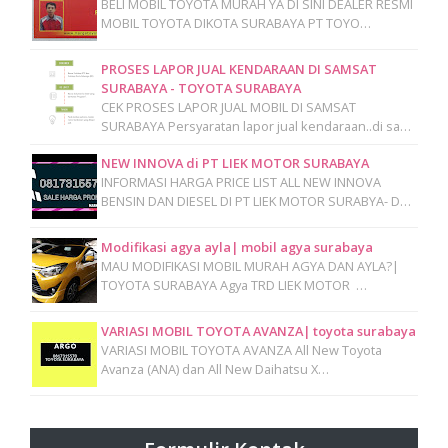
BELI MOBIL TOYOTA MURAH YA DI SINI DEALER RESMI
MOBIL TOYOTA DIKOTA SURABAYA PT TOYO…
PROSES LAPOR JUAL KENDARAAN DI SAMSAT
SURABAYA - TOYOTA SURABAYA
CEK PROSES LAPOR JUAL MOBIL DI SAMSAT
SURABAYA Persyaratan lapor jual kendaraan..di sa…
NEW INNOVA di PT LIEK MOTOR SURABAYA
INFORMASI HARGA PRICE LIST ALL NEW INNOVA
BENSIN DAN DIESEL DI PT LIEK MOTOR SURABYA- D…
Modifikasi agya ayla| mobil agya surabaya
MAU MODIFIKASI MOBIL MURAH AGYA DAN AYLA?|
TOYOTA SURABAYA Agya TRD LIEK MOTOR …
VARIASI MOBIL TOYOTA AVANZA| toyota surabaya
VARIASI MOBIL TOYOTA AVANZA All New Toyota
Avanza (ANA) dan All New Daihatsu X…