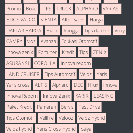
Promo
Buku
TIPS
TRUCK
ALPHARD
VARIASI
ETIOS VALCO
SIENTA
After Sales
Harga
DAFTAR HARGA
Hiace
Rangga
Tips dan trik
Voxy
CAMRY
vios
Avanza
Edukasi Otomotif
Innova zenix
Fortuner
Kredit
Tips
ZENIX
ASURANSI
COROLLA
Innova reborn
LAND CRUISER
Tips Automotif
Veloz
Yaris
Yaris cross
ALTIS
Alphard
DEC
Hilux
Innova
Innova Reborn
Innova Zenix
KARIR
LEASING
Paket Kredit
Pameran
Servis
Test Drive
Tips Otomotif
Vellfire
Velooz
Veloz Hybrid
Veloz hybrid
Yaris Cross Hybrid
calya