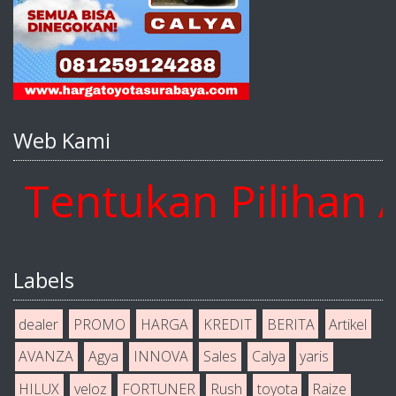
Web Kami
ntukan Pilihan And
Labels
dealer
PROMO
HARGA
KREDIT
BERITA
Artikel
AVANZA
Agya
INNOVA
Sales
Calya
yaris
HILUX
veloz
FORTUNER
Rush
toyota
Raize