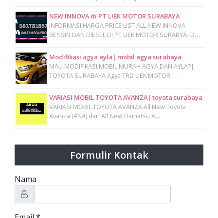
NEW INNOVA di PT LIEK MOTOR SURABAYA
INFORMASI HARGA PRICE LIST ALL NEW INNOVA
BENSIN DAN DIESEL DI PT LIEK MOTOR SURABYA- D…
Modifikasi agya ayla| mobil agya surabaya
MAU MODIFIKASI MOBIL MURAH AGYA DAN AYLA?|
TOYOTA SURABAYA Agya TRD LIEK MOTOR …
VARIASI MOBIL TOYOTA AVANZA| toyota surabaya
VARIASI MOBIL TOYOTA AVANZA All New Toyota
Avanza (ANA) dan All New Daihatsu X…
Formulir Kontak
Nama
Email
*