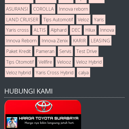
ASURANSI
COROLLA
Innova reborn
LAND CRUISER
Tips Automotif
Veloz
Yaris
Yaris cross
ALTIS
Alphard
DEC
Hilux
Innova
Innova Reborn
Innova Zenix
KARIR
LEASING
Paket Kredit
Pameran
Servis
Test Drive
Tips Otomotif
Vellfire
Velooz
Veloz Hybrid
Veloz hybrid
Yaris Cross Hybrid
calya
HUBUNGI KAMI