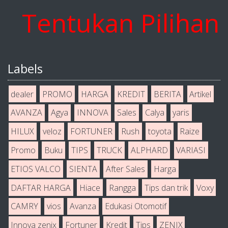
entukan Pilihan An
Labels
dealer
PROMO
HARGA
KREDIT
BERITA
Artikel
AVANZA
Agya
INNOVA
Sales
Calya
yaris
HILUX
veloz
FORTUNER
Rush
toyota
Raize
Promo
Buku
TIPS
TRUCK
ALPHARD
VARIASI
ETIOS VALCO
SIENTA
After Sales
Harga
DAFTAR HARGA
Hiace
Rangga
Tips dan trik
Voxy
CAMRY
vios
Avanza
Edukasi Otomotif
Innova zenix
Fortuner
Kredit
Tips
ZENIX