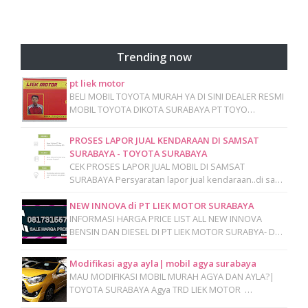
Trending now
pt liek motor
BELI MOBIL TOYOTA MURAH YA DI SINI DEALER RESMI
MOBIL TOYOTA DIKOTA SURABAYA PT TOYO…
PROSES LAPOR JUAL KENDARAAN DI SAMSAT
SURABAYA - TOYOTA SURABAYA
CEK PROSES LAPOR JUAL MOBIL DI SAMSAT
SURABAYA Persyaratan lapor jual kendaraan..di sa…
NEW INNOVA di PT LIEK MOTOR SURABAYA
INFORMASI HARGA PRICE LIST ALL NEW INNOVA
BENSIN DAN DIESEL DI PT LIEK MOTOR SURABYA- D…
Modifikasi agya ayla| mobil agya surabaya
MAU MODIFIKASI MOBIL MURAH AGYA DAN AYLA?|
TOYOTA SURABAYA Agya TRD LIEK MOTOR …