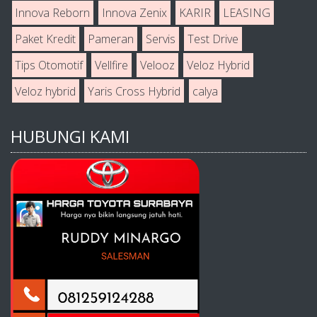
Innova Reborn
Innova Zenix
KARIR
LEASING
Paket Kredit
Pameran
Servis
Test Drive
Tips Otomotif
Vellfire
Velooz
Veloz Hybrid
Veloz hybrid
Yaris Cross Hybrid
calya
HUBUNGI KAMI