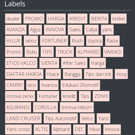
Labels
dealer
PROMO
HARGA
KREDIT
BERITA
Artikel
AVANZA
Agya
INNOVA
Sales
Calya
yaris
HILUX
veloz
FORTUNER
Rush
toyota
Raize
Promo
Buku
TIPS
TRUCK
ALPHARD
VARIASI
ETIOS VALCO
SIENTA
After Sales
Harga
DAFTAR HARGA
Hiace
Rangga
Tips dan trik
Voxy
CAMRY
vios
Avanza
Edukasi Otomotif
Innova zenix
Fortuner
Kredit
Tips
ZENIX
ASURANSI
COROLLA
Innova reborn
LAND CRUISER
Tips Automotif
Veloz
Yaris
Yaris cross
ALTIS
Alphard
DEC
Hilux
Innova