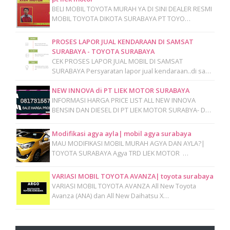
BELI MOBIL TOYOTA MURAH YA DI SINI DEALER RESMI
MOBIL TOYOTA DIKOTA SURABAYA PT TOYO…
PROSES LAPOR JUAL KENDARAAN DI SAMSAT
SURABAYA - TOYOTA SURABAYA
CEK PROSES LAPOR JUAL MOBIL DI SAMSAT
SURABAYA Persyaratan lapor jual kendaraan..di sa…
NEW INNOVA di PT LIEK MOTOR SURABAYA
INFORMASI HARGA PRICE LIST ALL NEW INNOVA
BENSIN DAN DIESEL DI PT LIEK MOTOR SURABYA- D…
Modifikasi agya ayla| mobil agya surabaya
MAU MODIFIKASI MOBIL MURAH AGYA DAN AYLA?|
TOYOTA SURABAYA Agya TRD LIEK MOTOR …
VARIASI MOBIL TOYOTA AVANZA| toyota surabaya
VARIASI MOBIL TOYOTA AVANZA All New Toyota
Avanza (ANA) dan All New Daihatsu X…