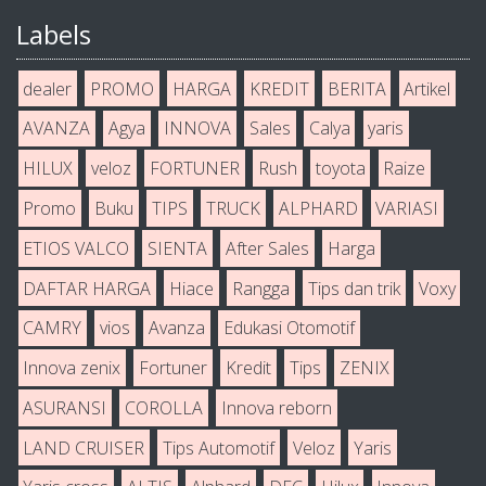
Labels
dealer
PROMO
HARGA
KREDIT
BERITA
Artikel
AVANZA
Agya
INNOVA
Sales
Calya
yaris
HILUX
veloz
FORTUNER
Rush
toyota
Raize
Promo
Buku
TIPS
TRUCK
ALPHARD
VARIASI
ETIOS VALCO
SIENTA
After Sales
Harga
DAFTAR HARGA
Hiace
Rangga
Tips dan trik
Voxy
CAMRY
vios
Avanza
Edukasi Otomotif
Innova zenix
Fortuner
Kredit
Tips
ZENIX
ASURANSI
COROLLA
Innova reborn
LAND CRUISER
Tips Automotif
Veloz
Yaris