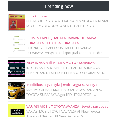
Trending now
pt liek motor
BELI MOBIL TOYOTA MURAH YA DI SINI DEALER RESMI
MOBIL TOYOTA DIKOTA SURABAYA PT TOYO…
PROSES LAPOR JUAL KENDARAAN DI SAMSAT
SURABAYA - TOYOTA SURABAYA
CEK PROSES LAPOR JUAL MOBIL DI SAMSAT
SURABAYA Persyaratan lapor jual kendaraan..di sa…
NEW INNOVA di PT LIEK MOTOR SURABAYA
INFORMASI HARGA PRICE LIST ALL NEW INNOVA
BENSIN DAN DIESEL DI PT LIEK MOTOR SURABYA- D…
Modifikasi agya ayla| mobil agya surabaya
MAU MODIFIKASI MOBIL MURAH AGYA DAN AYLA?|
TOYOTA SURABAYA Agya TRD LIEK MOTOR …
VARIASI MOBIL TOYOTA AVANZA| toyota surabaya
VARIASI MOBIL TOYOTA AVANZA All New Toyota
Avanza (ANA) dan All New Daihatsu X…