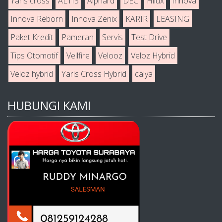
Yaris cross
ALTIS
Alphard
DEC
Hilux
Innova
Innova Reborn
Innova Zenix
KARIR
LEASING
Paket Kredit
Pameran
Servis
Test Drive
Tips Otomotif
Vellfire
Velooz
Veloz Hybrid
Veloz hybrid
Yaris Cross Hybrid
calya
HUBUNGI KAMI