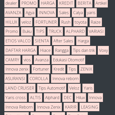
dealer
PROMO
HARGA
KREDIT
BERITA
Artikel
AVANZA
Agya
INNOVA
Sales
Calya
yaris
HILUX
veloz
FORTUNER
Rush
toyota
Raize
Promo
Buku
TIPS
TRUCK
ALPHARD
VARIASI
ETIOS VALCO
SIENTA
After Sales
Harga
DAFTAR HARGA
Hiace
Rangga
Tips dan trik
Voxy
CAMRY
vios
Avanza
Edukasi Otomotif
Innova zenix
Fortuner
Kredit
Tips
ZENIX
ASURANSI
COROLLA
Innova reborn
LAND CRUISER
Tips Automotif
Veloz
Yaris
Yaris cross
ALTIS
Alphard
DEC
Hilux
Innova
Innova Reborn
Innova Zenix
KARIR
LEASING