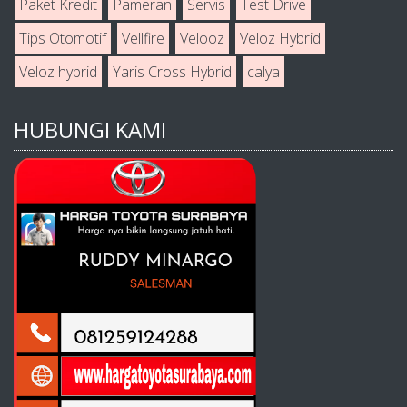
Paket Kredit
Pameran
Servis
Test Drive
Tips Otomotif
Vellfire
Velooz
Veloz Hybrid
Veloz hybrid
Yaris Cross Hybrid
calya
HUBUNGI KAMI