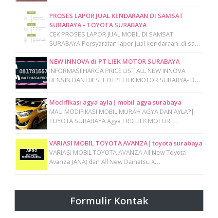
PROSES LAPOR JUAL KENDARAAN DI SAMSAT
SURABAYA - TOYOTA SURABAYA
CEK PROSES LAPOR JUAL MOBIL DI SAMSAT
SURABAYA Persyaratan lapor jual kendaraan..di sa…
NEW INNOVA di PT LIEK MOTOR SURABAYA
INFORMASI HARGA PRICE LIST ALL NEW INNOVA
BENSIN DAN DIESEL DI PT LIEK MOTOR SURABYA- D…
Modifikasi agya ayla| mobil agya surabaya
MAU MODIFIKASI MOBIL MURAH AGYA DAN AYLA?|
TOYOTA SURABAYA Agya TRD LIEK MOTOR …
VARIASI MOBIL TOYOTA AVANZA| toyota surabaya
VARIASI MOBIL TOYOTA AVANZA All New Toyota
Avanza (ANA) dan All New Daihatsu X…
Formulir Kontak