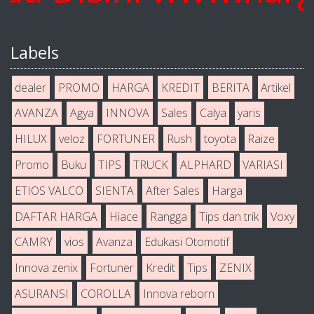
Labels
dealer
PROMO
HARGA
KREDIT
BERITA
Artikel
AVANZA
Agya
INNOVA
Sales
Calya
yaris
HILUX
veloz
FORTUNER
Rush
toyota
Raize
Promo
Buku
TIPS
TRUCK
ALPHARD
VARIASI
ETIOS VALCO
SIENTA
After Sales
Harga
DAFTAR HARGA
Hiace
Rangga
Tips dan trik
Voxy
CAMRY
vios
Avanza
Edukasi Otomotif
Innova zenix
Fortuner
Kredit
Tips
ZENIX
ASURANSI
COROLLA
Innova reborn