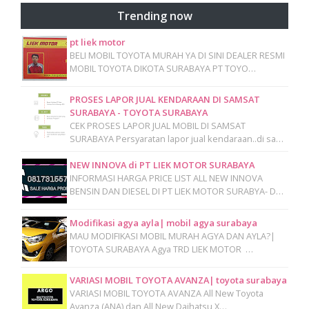
Trending now
pt liek motor
BELI MOBIL TOYOTA MURAH YA DI SINI DEALER RESMI
MOBIL TOYOTA DIKOTA SURABAYA PT TOYO…
PROSES LAPOR JUAL KENDARAAN DI SAMSAT
SURABAYA - TOYOTA SURABAYA
CEK PROSES LAPOR JUAL MOBIL DI SAMSAT
SURABAYA Persyaratan lapor jual kendaraan..di sa…
NEW INNOVA di PT LIEK MOTOR SURABAYA
INFORMASI HARGA PRICE LIST ALL NEW INNOVA
BENSIN DAN DIESEL DI PT LIEK MOTOR SURABYA- D…
Modifikasi agya ayla| mobil agya surabaya
MAU MODIFIKASI MOBIL MURAH AGYA DAN AYLA?|
TOYOTA SURABAYA Agya TRD LIEK MOTOR …
VARIASI MOBIL TOYOTA AVANZA| toyota surabaya
VARIASI MOBIL TOYOTA AVANZA All New Toyota
Avanza (ANA) dan All New Daihatsu X…