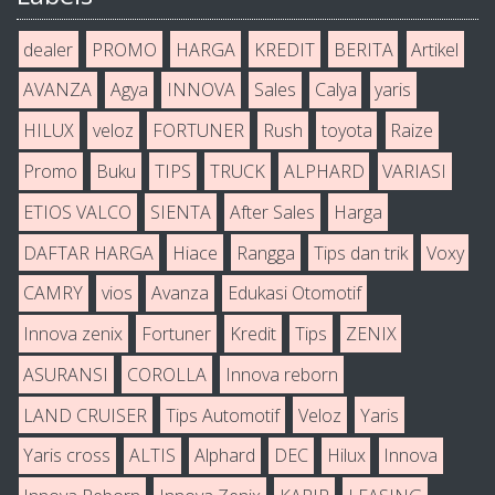
dealer
PROMO
HARGA
KREDIT
BERITA
Artikel
AVANZA
Agya
INNOVA
Sales
Calya
yaris
HILUX
veloz
FORTUNER
Rush
toyota
Raize
Promo
Buku
TIPS
TRUCK
ALPHARD
VARIASI
ETIOS VALCO
SIENTA
After Sales
Harga
DAFTAR HARGA
Hiace
Rangga
Tips dan trik
Voxy
CAMRY
vios
Avanza
Edukasi Otomotif
Innova zenix
Fortuner
Kredit
Tips
ZENIX
ASURANSI
COROLLA
Innova reborn
LAND CRUISER
Tips Automotif
Veloz
Yaris
Yaris cross
ALTIS
Alphard
DEC
Hilux
Innova