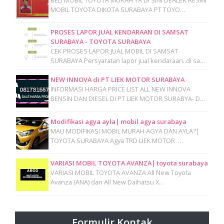
MOBIL TOYOTA DIKOTA SURABAYA PT TOYO…
PROSES LAPOR JUAL KENDARAAN DI SAMSAT
SURABAYA - TOYOTA SURABAYA
CEK PROSES LAPOR JUAL MOBIL DI SAMSAT
SURABAYA Persyaratan lapor jual kendaraan..di sa…
NEW INNOVA di PT LIEK MOTOR SURABAYA
INFORMASI HARGA PRICE LIST ALL NEW INNOVA
BENSIN DAN DIESEL DI PT LIEK MOTOR SURABYA- D…
Modifikasi agya ayla| mobil agya surabaya
MAU MODIFIKASI MOBIL MURAH AGYA DAN AYLA?|
TOYOTA SURABAYA Agya TRD LIEK MOTOR …
VARIASI MOBIL TOYOTA AVANZA| toyota surabaya
VARIASI MOBIL TOYOTA AVANZA All New Toyota
Avanza (ANA) dan All New Daihatsu X…
Formulir Kontak