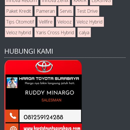
Innova Reborn
Innova Zenix
KARIR
LEASING
Paket Kredit
Pameran
Servis
Test Drive
Tips Otomotif
Vellfire
Velooz
Veloz Hybrid
Veloz hybrid
Yaris Cross Hybrid
calya
HUBUNGI KAMI