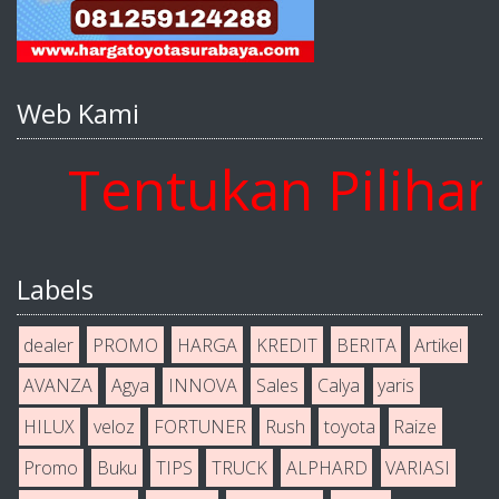
Web Kami
Tentukan Pilihan A
Labels
dealer
PROMO
HARGA
KREDIT
BERITA
Artikel
AVANZA
Agya
INNOVA
Sales
Calya
yaris
HILUX
veloz
FORTUNER
Rush
toyota
Raize
Promo
Buku
TIPS
TRUCK
ALPHARD
VARIASI