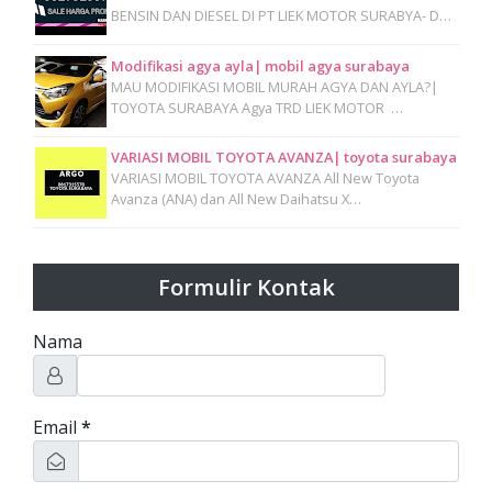
BENSIN DAN DIESEL DI PT LIEK MOTOR SURABYA- D…
Modifikasi agya ayla| mobil agya surabaya
MAU MODIFIKASI MOBIL MURAH AGYA DAN AYLA?|
TOYOTA SURABAYA Agya TRD LIEK MOTOR …
VARIASI MOBIL TOYOTA AVANZA| toyota surabaya
VARIASI MOBIL TOYOTA AVANZA All New Toyota
Avanza (ANA) dan All New Daihatsu X…
Formulir Kontak
Nama
Email
*