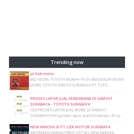
Trending now
pt liek motor
BELI MOBIL TOYOTA MURAH YA DI SINI DEALER RESMI
MOBIL TOYOTA DIKOTA SURABAYA PT TOYO…
PROSES LAPOR JUAL KENDARAAN DI SAMSAT
SURABAYA - TOYOTA SURABAYA
CEK PROSES LAPOR JUAL MOBIL DI SAMSAT
SURABAYA Persyaratan lapor jual kendaraan..di sa…
NEW INNOVA di PT LIEK MOTOR SURABAYA
INFORMASI HARGA PRICE LIST ALL NEW INNOVA