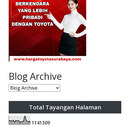
Blog Archive
Total Tayangan Halaman
1
1
4
1
3
0
9