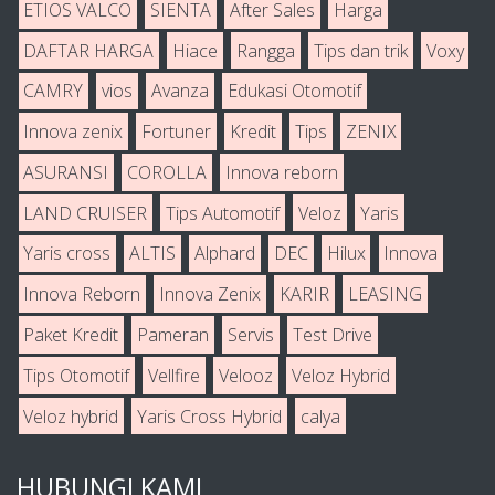
ETIOS VALCO
SIENTA
After Sales
Harga
DAFTAR HARGA
Hiace
Rangga
Tips dan trik
Voxy
CAMRY
vios
Avanza
Edukasi Otomotif
Innova zenix
Fortuner
Kredit
Tips
ZENIX
ASURANSI
COROLLA
Innova reborn
LAND CRUISER
Tips Automotif
Veloz
Yaris
Yaris cross
ALTIS
Alphard
DEC
Hilux
Innova
Innova Reborn
Innova Zenix
KARIR
LEASING
Paket Kredit
Pameran
Servis
Test Drive
Tips Otomotif
Vellfire
Velooz
Veloz Hybrid
Veloz hybrid
Yaris Cross Hybrid
calya
HUBUNGI KAMI