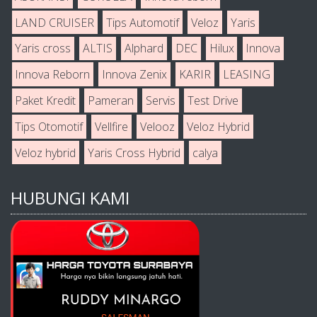
LAND CRUISER
Tips Automotif
Veloz
Yaris
Yaris cross
ALTIS
Alphard
DEC
Hilux
Innova
Innova Reborn
Innova Zenix
KARIR
LEASING
Paket Kredit
Pameran
Servis
Test Drive
Tips Otomotif
Vellfire
Velooz
Veloz Hybrid
Veloz hybrid
Yaris Cross Hybrid
calya
HUBUNGI KAMI