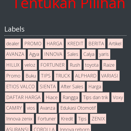
ntukan Pilihan And
Labels
dealer
PROMO
HARGA
KREDIT
BERITA
Artikel
AVANZA
Agya
INNOVA
Sales
Calya
yaris
HILUX
veloz
FORTUNER
Rush
toyota
Raize
Promo
Buku
TIPS
TRUCK
ALPHARD
VARIASI
ETIOS VALCO
SIENTA
After Sales
Harga
DAFTAR HARGA
Hiace
Rangga
Tips dan trik
Voxy
CAMRY
vios
Avanza
Edukasi Otomotif
Innova zenix
Fortuner
Kredit
Tips
ZENIX
ASURANSI
COROLLA
Innova reborn