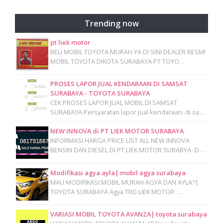
Trending now
pt liek motor
BELI MOBIL TOYOTA MURAH YA DI SINI DEALER RESMI
MOBIL TOYOTA DIKOTA SURABAYA PT TOYO…
PROSES LAPOR JUAL KENDARAAN DI SAMSAT
SURABAYA - TOYOTA SURABAYA
CEK PROSES LAPOR JUAL MOBIL DI SAMSAT
SURABAYA Persyaratan lapor jual kendaraan..di sa…
NEW INNOVA di PT LIEK MOTOR SURABAYA
INFORMASI HARGA PRICE LIST ALL NEW INNOVA
BENSIN DAN DIESEL DI PT LIEK MOTOR SURABYA- D…
Modifikasi agya ayla| mobil agya surabaya
MAU MODIFIKASI MOBIL MURAH AGYA DAN AYLA?|
TOYOTA SURABAYA Agya TRD LIEK MOTOR …
VARIASI MOBIL TOYOTA AVANZA| toyota surabaya