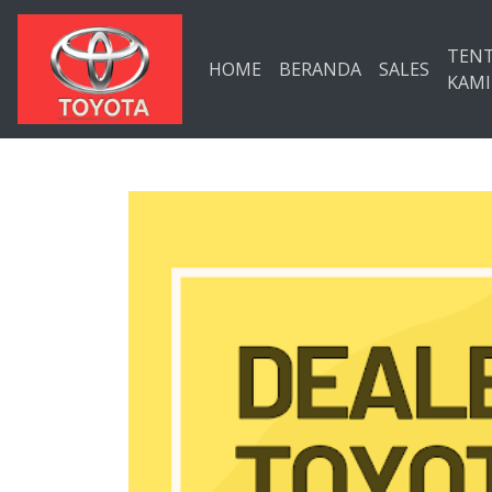
Langsung ke konten utama
TEN
HOME
BERANDA
SALES
KAMI