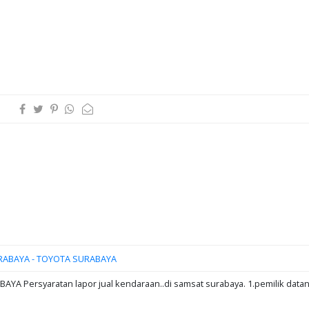
RABAYA - TOYOTA SURABAYA
A Persyaratan lapor jual kendaraan..di samsat surabaya. 1.pemilik data