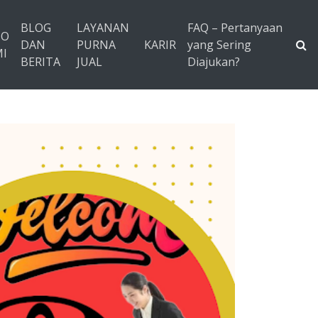
BLOG
LAYANAN
FAQ – Pertanyaan
TO
DAN
PURNA
KARIR
yang Sering
I
BERITA
JUAL
Diajukan?