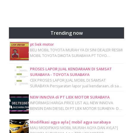
Trending now
pt liek motor
BELI MOBIL TOYOTA MURAH YA DI SINI DEALER RESMI
MOBIL TOYOTA DIKOTA SURABAYA PT TOYO…
PROSES LAPOR JUAL KENDARAAN DI SAMSAT
SURABAYA - TOYOTA SURABAYA
CEK PROSES LAPOR JUAL MOBIL DI SAMSAT
SURABAYA Persyaratan lapor jual kendaraan..di sa…
NEW INNOVA di PT LIEK MOTOR SURABAYA
INFORMASI HARGA PRICE LIST ALL NEW INNOVA
BENSIN DAN DIESEL DI PT LIEK MOTOR SURABYA- D…
Modifikasi agya ayla| mobil agya surabaya
MAU MODIFIKASI MOBIL MURAH AGYA DAN AYLA?|