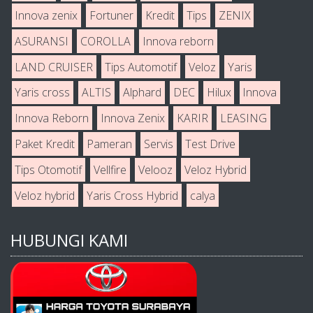
Innova zenix
Fortuner
Kredit
Tips
ZENIX
ASURANSI
COROLLA
Innova reborn
LAND CRUISER
Tips Automotif
Veloz
Yaris
Yaris cross
ALTIS
Alphard
DEC
Hilux
Innova
Innova Reborn
Innova Zenix
KARIR
LEASING
Paket Kredit
Pameran
Servis
Test Drive
Tips Otomotif
Vellfire
Velooz
Veloz Hybrid
Veloz hybrid
Yaris Cross Hybrid
calya
HUBUNGI KAMI