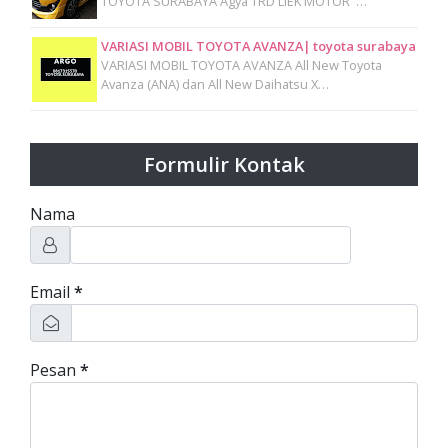
TOYOTA SURABAYA Agya TRD LIEK MOTOR …
VARIASI MOBIL TOYOTA AVANZA| toyota surabaya
VARIASI MOBIL TOYOTA AVANZA All New Toyota
Avanza (ANA) dan All New Daihatsu X…
Formulir Kontak
Nama
Email
*
Pesan
*