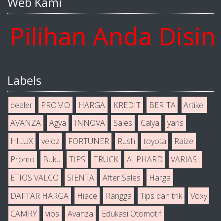
Web Kami
lihan Anda Disini 
Labels
dealer
PROMO
HARGA
KREDIT
BERITA
Artikel
AVANZA
Agya
INNOVA
Sales
Calya
yaris
HILUX
veloz
FORTUNER
Rush
toyota
Raize
Promo
Buku
TIPS
TRUCK
ALPHARD
VARIASI
ETIOS VALCO
SIENTA
After Sales
Harga
DAFTAR HARGA
Hiace
Rangga
Tips dan trik
Voxy
CAMRY
vios
Avanza
Edukasi Otomotif