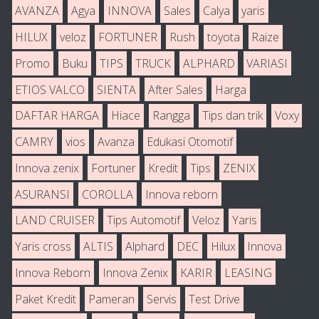
AVANZA
Agya
INNOVA
Sales
Calya
yaris
HILUX
veloz
FORTUNER
Rush
toyota
Raize
Promo
Buku
TIPS
TRUCK
ALPHARD
VARIASI
ETIOS VALCO
SIENTA
After Sales
Harga
DAFTAR HARGA
Hiace
Rangga
Tips dan trik
Voxy
CAMRY
vios
Avanza
Edukasi Otomotif
Innova zenix
Fortuner
Kredit
Tips
ZENIX
ASURANSI
COROLLA
Innova reborn
LAND CRUISER
Tips Automotif
Veloz
Yaris
Yaris cross
ALTIS
Alphard
DEC
Hilux
Innova
Innova Reborn
Innova Zenix
KARIR
LEASING
Paket Kredit
Pameran
Servis
Test Drive