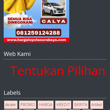
Web Kami
entukan Pilihan An
Labels
dealer
PROMO
HARGA
KREDIT
BERITA
Artikel