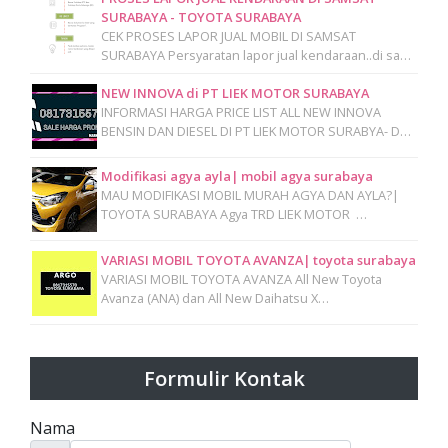
SURABAYA - TOYOTA SURABAYA
CEK PROSES LAPOR JUAL MOBIL DI SAMSAT
SURABAYA Persyaratan lapor jual kendaraan..di sa…
NEW INNOVA di PT LIEK MOTOR SURABAYA
INFORMASI HARGA PRICE LIST ALL NEW INNOVA
BENSIN DAN DIESEL DI PT LIEK MOTOR SURABYA- D…
Modifikasi agya ayla| mobil agya surabaya
MAU MODIFIKASI MOBIL MURAH AGYA DAN AYLA?|
TOYOTA SURABAYA Agya TRD LIEK MOTOR …
VARIASI MOBIL TOYOTA AVANZA| toyota surabaya
VARIASI MOBIL TOYOTA AVANZA All New Toyota
Avanza (ANA) dan All New Daihatsu X…
Formulir Kontak
Nama