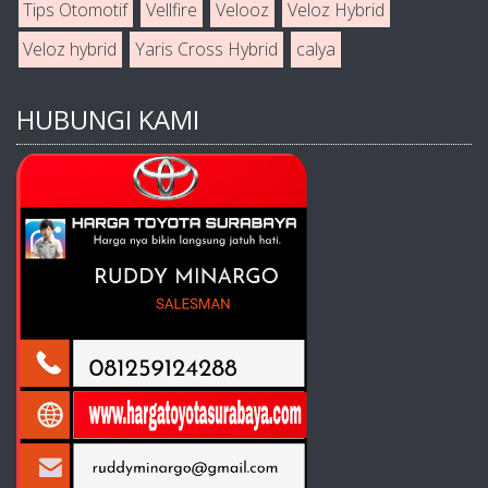
Tips Otomotif
Vellfire
Velooz
Veloz Hybrid
Veloz hybrid
Yaris Cross Hybrid
calya
HUBUNGI KAMI