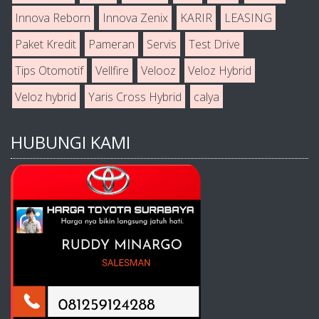
Innova Reborn
Innova Zenix
KARIR
LEASING
Paket Kredit
Pameran
Servis
Test Drive
Tips Otomotif
Vellfire
Velooz
Veloz Hybrid
Veloz hybrid
Yaris Cross Hybrid
calya
HUBUNGI KAMI