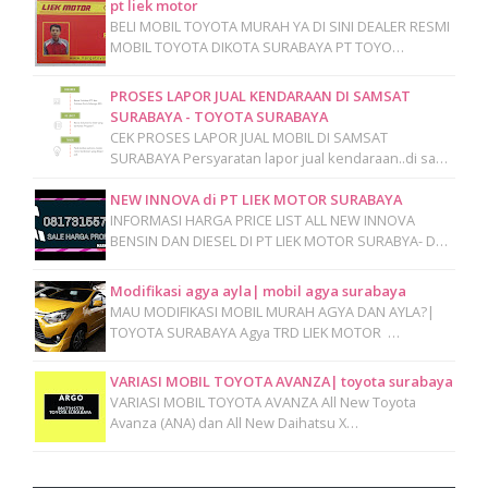
pt liek motor
BELI MOBIL TOYOTA MURAH YA DI SINI DEALER RESMI
MOBIL TOYOTA DIKOTA SURABAYA PT TOYO…
PROSES LAPOR JUAL KENDARAAN DI SAMSAT
SURABAYA - TOYOTA SURABAYA
CEK PROSES LAPOR JUAL MOBIL DI SAMSAT
SURABAYA Persyaratan lapor jual kendaraan..di sa…
NEW INNOVA di PT LIEK MOTOR SURABAYA
INFORMASI HARGA PRICE LIST ALL NEW INNOVA
BENSIN DAN DIESEL DI PT LIEK MOTOR SURABYA- D…
Modifikasi agya ayla| mobil agya surabaya
MAU MODIFIKASI MOBIL MURAH AGYA DAN AYLA?|
TOYOTA SURABAYA Agya TRD LIEK MOTOR …
VARIASI MOBIL TOYOTA AVANZA| toyota surabaya
VARIASI MOBIL TOYOTA AVANZA All New Toyota
Avanza (ANA) dan All New Daihatsu X…