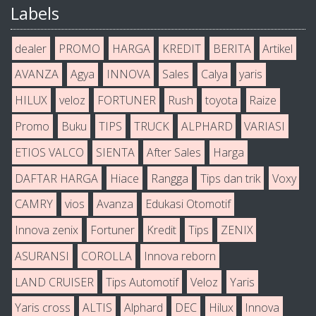
Labels
dealer
PROMO
HARGA
KREDIT
BERITA
Artikel
AVANZA
Agya
INNOVA
Sales
Calya
yaris
HILUX
veloz
FORTUNER
Rush
toyota
Raize
Promo
Buku
TIPS
TRUCK
ALPHARD
VARIASI
ETIOS VALCO
SIENTA
After Sales
Harga
DAFTAR HARGA
Hiace
Rangga
Tips dan trik
Voxy
CAMRY
vios
Avanza
Edukasi Otomotif
Innova zenix
Fortuner
Kredit
Tips
ZENIX
ASURANSI
COROLLA
Innova reborn
LAND CRUISER
Tips Automotif
Veloz
Yaris
Yaris cross
ALTIS
Alphard
DEC
Hilux
Innova