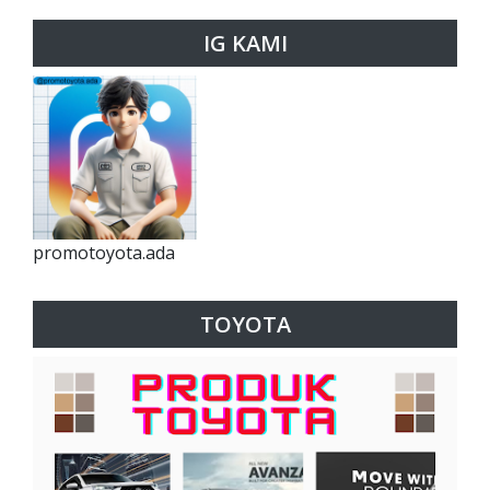
IG KAMI
promotoyota.ada
TOYOTA