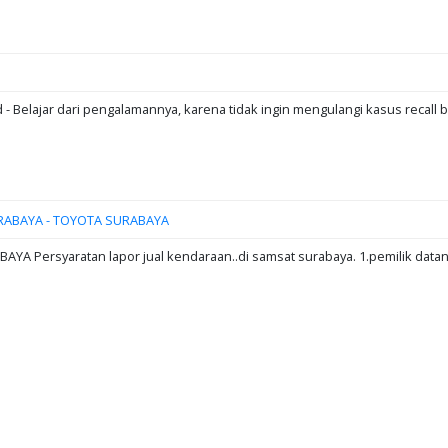
d - Belajar dari pengalamannya, karena tidak ingin mengulangi kasus recall b
RABAYA - TOYOTA SURABAYA
A Persyaratan lapor jual kendaraan..di samsat surabaya. 1.pemilik data