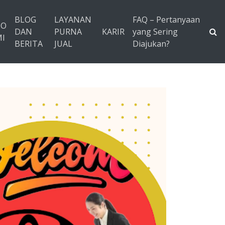
BLOG
LAYANAN
FAQ – Pertanyaan
TO
DAN
PURNA
KARIR
yang Sering
I
BERITA
JUAL
Diajukan?