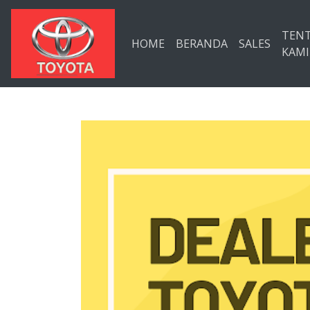
Langsung ke konten utama
TEN
HOME
BERANDA
SALES
KAMI