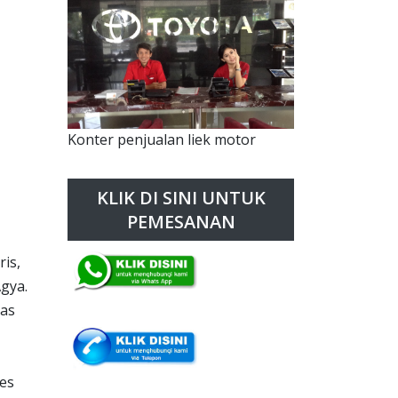
Konter penjualan liek motor
KLIK DI SINI UNTUK
PEMESANAN
is,
Agya.
tas
ses