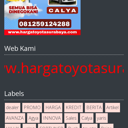
Web Kami
.hargatoyotasuraba
Labels
dealer
PROMO
HARGA
KREDIT
BERITA
Artikel
AVANZA
Agya
INNOVA
Sales
Calya
yaris