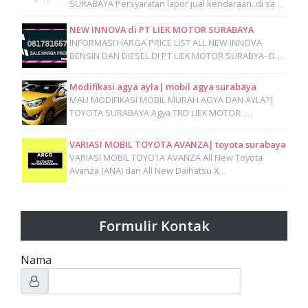
SURABAYA Persyaratan lapor jual kendaraan..di sa…
NEW INNOVA di PT LIEK MOTOR SURABAYA
INFORMASI HARGA PRICE LIST ALL NEW INNOVA
BENSIN DAN DIESEL DI PT LIEK MOTOR SURABYA- D…
Modifikasi agya ayla| mobil agya surabaya
MAU MODIFIKASI MOBIL MURAH AGYA DAN AYLA?|
TOYOTA SURABAYA Agya TRD LIEK MOTOR …
VARIASI MOBIL TOYOTA AVANZA| toyota surabaya
VARIASI MOBIL TOYOTA AVANZA All New Toyota
Avanza (ANA) dan All New Daihatsu X…
Formulir Kontak
Nama