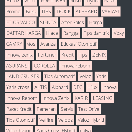
HILUX
veloz
FORTUNER
Rush
toyota
Raize
Promo
Buku
TIPS
TRUCK
ALPHARD
VARIASI
ETIOS VALCO
SIENTA
After Sales
Harga
DAFTAR HARGA
Hiace
Rangga
Tips dan trik
Voxy
CAMRY
vios
Avanza
Edukasi Otomotif
Innova zenix
Fortuner
Kredit
Tips
ZENIX
ASURANSI
COROLLA
Innova reborn
LAND CRUISER
Tips Automotif
Veloz
Yaris
Yaris cross
ALTIS
Alphard
DEC
Hilux
Innova
Innova Reborn
Innova Zenix
KARIR
LEASING
Paket Kredit
Pameran
Servis
Test Drive
Tips Otomotif
Vellfire
Velooz
Veloz Hybrid
Veloz hybrid
Yaris Cross Hybrid
calya